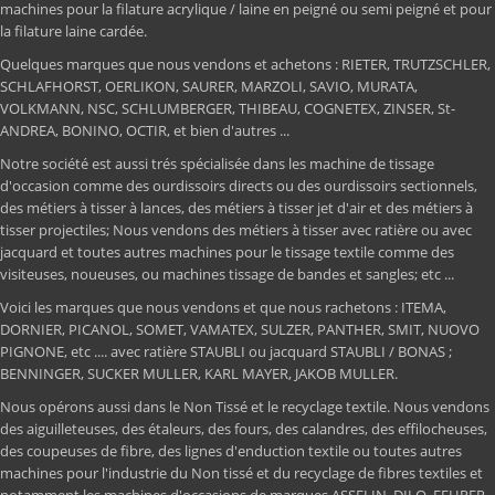
machines pour la filature acrylique / laine en peigné ou semi peigné et pour
la filature laine cardée.
Quelques marques que nous vendons et achetons : RIETER, TRUTZSCHLER,
SCHLAFHORST, OERLIKON, SAURER, MARZOLI, SAVIO, MURATA,
VOLKMANN, NSC, SCHLUMBERGER, THIBEAU, COGNETEX, ZINSER, St-
ANDREA, BONINO, OCTIR, et bien d'autres ...
Notre société est aussi trés spécialisée dans les machine de tissage
d'occasion comme des ourdissoirs directs ou des ourdissoirs sectionnels,
des métiers à tisser à lances, des métiers à tisser jet d'air et des métiers à
tisser projectiles; Nous vendons des métiers à tisser avec ratière ou avec
jacquard et toutes autres machines pour le tissage textile comme des
visiteuses, noueuses, ou machines tissage de bandes et sangles; etc ...
Voici les marques que nous vendons et que nous rachetons : ITEMA,
DORNIER, PICANOL, SOMET, VAMATEX, SULZER, PANTHER, SMIT, NUOVO
PIGNONE, etc .... avec ratière STAUBLI ou jacquard STAUBLI / BONAS ;
BENNINGER, SUCKER MULLER, KARL MAYER, JAKOB MULLER.
Nous opérons aussi dans le Non Tissé et le recyclage textile. Nous vendons
des aiguilleteuses, des étaleurs, des fours, des calandres, des effilocheuses,
des coupeuses de fibre, des lignes d'enduction textile ou toutes autres
machines pour l'industrie du Non tissé et du recyclage de fibres textiles et
notamment les machines d'occasions de marques ASSELIN, DILO, FEHRER,