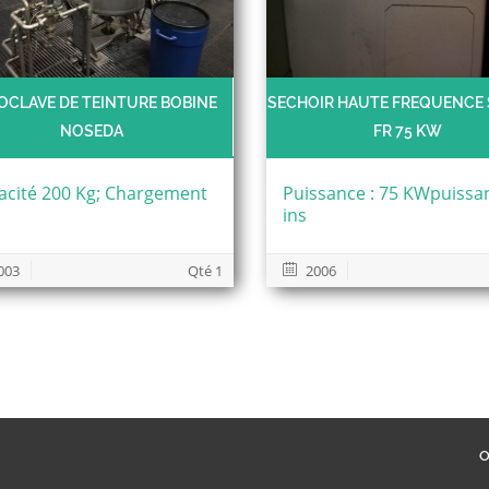
OCLAVE DE TEINTURE BOBINE
SECHOIR HAUTE FREQUENCE
NOSEDA
FR 75 KW
acité 200 Kg; Chargement
Puissance : 75 KWpuissa
ins
003
Qté 1
2006
O