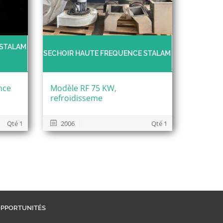
 STALAM
SECHOIR HAUTE FREQUENCE STALAM
nce
Modèle RF 75 KW,
refroidisseme
Qté 1
2006
Qté 1
PPORTUNITÉS