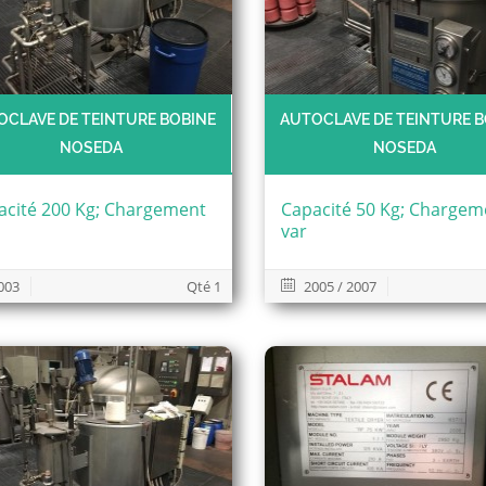
OCLAVE DE TEINTURE BOBINE
AUTOCLAVE DE TEINTURE B
NOSEDA
NOSEDA
acité 200 Kg; Chargement
Capacité 50 Kg; Chargem
var
003
Qté 1
2005 / 2007