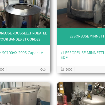
OREUSE ROUSSELET ROBATEL
ESSOREUSE MINNETT
POUR BANDES ET CORDES
e SC100VX 2005 Capacité
\1 ESSOREUSE MINNETTI
EDF
005
Qté 1
2006