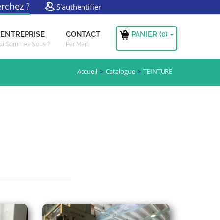
rchez ?
S'authentifier
PANIER (
0
)
'ENTREPRISE
CONTACT
ui Sommes Nous ?
Par Mail
Accueil
Catalogue
TEINTURE