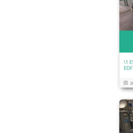
\1 
EDF
2