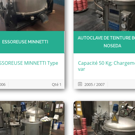
AUTOCLAVE DE TEINTURE B
ESSOREUSE MINNETTI
NOSEDA
ESSOREUSE MINNETTI Type
Capacité 50 Kg; Chargem
var
006
Qté 1
2005 / 2007