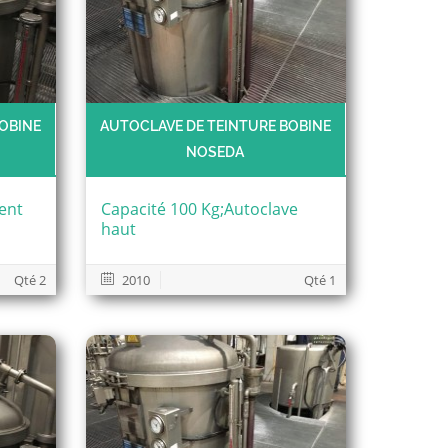
OBINE
AUTOCLAVE DE TEINTURE BOBINE
NOSEDA
ent
Capacité 100 Kg;Autoclave
haut
Qté 2
2010
Qté 1