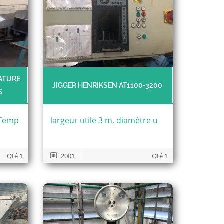
ATURE
JIGGER HENRIKSEN AT1100-3200
S
. Temp
largeur utile 3 m, diamètre u
Qté 1
2001
Qté 1