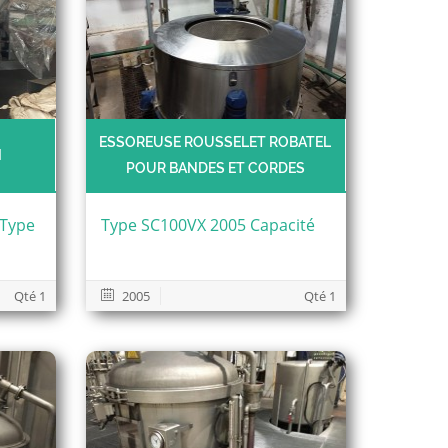
ESSOREUSE ROUSSELET ROBATEL
I
POUR BANDES ET CORDES
 Type
Type SC100VX 2005 Capacité
Qté 1
2005
Qté 1