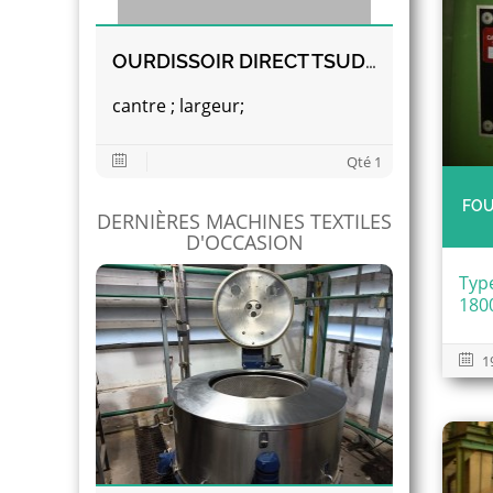
OURDISSOIR DIRECT TSUDAKOMA
cantre ; largeur;
Qté 1
FOU
DERNIÈRES MACHINES TEXTILES
D'OCCASION
Typ
180
1