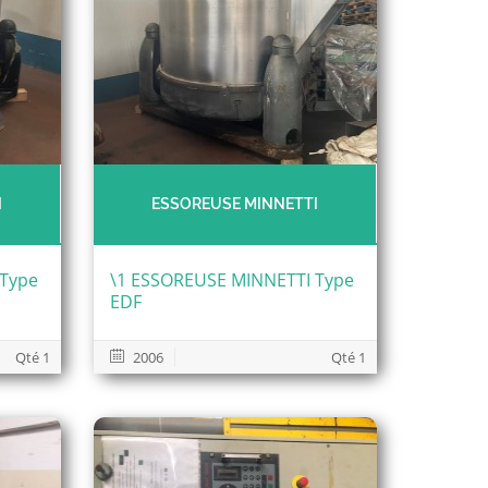
I
ESSOREUSE MINNETTI
 Type
\1 ESSOREUSE MINNETTI Type
EDF
Qté 1
2006
Qté 1