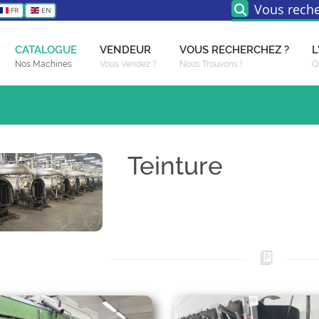
Vous reche
FR
EN
CATALOGUE
VENDEUR
VOUS RECHERCHEZ ?
L
Nos Machines
Vous Vendez ?
Nous Trouvons !
Q
Teinture