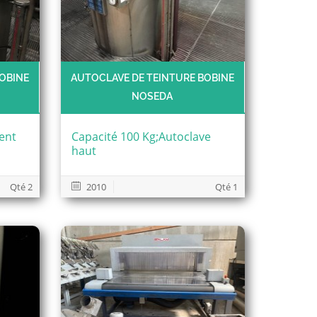
OBINE
AUTOCLAVE DE TEINTURE BOBINE
NOSEDA
ent
Capacité 100 Kg;Autoclave
haut
Qté 2
2010
Qté 1