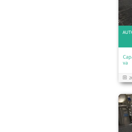
AUT
Cap
va
2