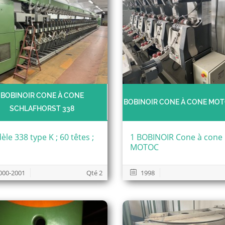
BOBINOIR CONE À CONE
BOBINOIR CONE À CONE M
SCHLAFHORST 338
le 338 type K ; 60 têtes ;
1 BOBINOIR Cone à cone
MOTOC
000-2001
Qté 2
1998