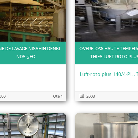
NE DE LAVAGE NISSHIN DENKI
OVERFLOW HAUTE TEMPER
NDS-3FC
THIES LUFT ROTO PLU
Luft-roto plus 140/4-PL 
000
Qté 1
2003