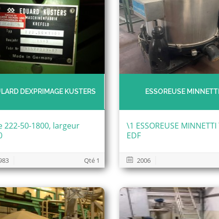
LARD DEXPRIMAGE KUSTERS
ESSOREUSE MINNETT
e 222-50-1800, largeur
\1 ESSOREUSE MINNETTI
0
EDF
983
Qté 1
2006