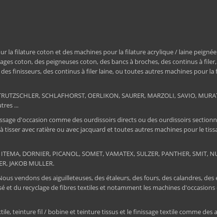
a filature coton et des machines pour la filature acrylique / laine peignée
ages coton, des peigneuses coton, des bancs à broches, des continus à filer
e, des finisseurs, des continus à filer laine, ou toutes autres machines pour la
ER, TRUTZSCHLER, SCHLAFHORST, OERLIKON, SAURER, MARZOLI, SAVIO, MU
res ...
ssage d'occasion comme des ourdissoirs directs ou des ourdissoirs sectionnels,
 à tisser avec ratière ou avec jacquard et toutes autres machines pour le ti
 : ITEMA, DORNIER, PICANOL, SOMET, VAMATEX, SULZER, PANTHER, SMIT, NUOV
ER, JAKOB MULLER.
 Nous vendons des aiguilleteuses, des étaleurs, des fours, des calandres, des
tissé et du recyclage de fibres textiles et notamment les machines d'occa
, teinture fil / bobine et teinture tissus et le finissage textile comme des au