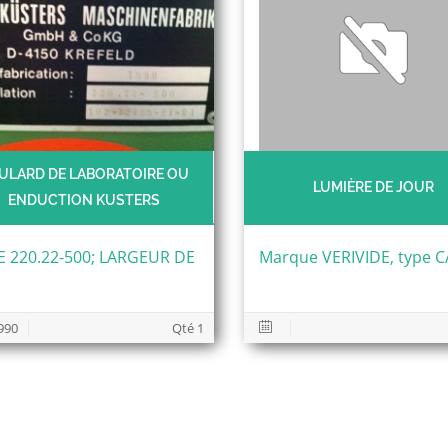
ULARD DE LABORATOIRE OU
LUMIÈRE DE JOUR
ENDUCTION KUSTERS
E 220.22-500; LARGEUR DE
Marque VERIVIDE, type 
990
Qté 1