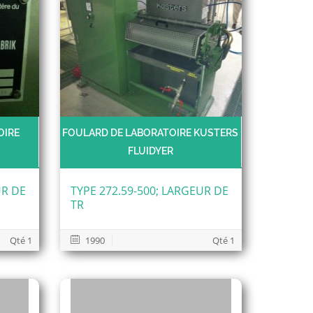
OIRE
FOULARD DE LABORATOIRE KUSTERS
FLUIDYER
UR DE
TYPE 272.59-500; LARGEUR DE
TR
Qté 1
1990
Qté 1