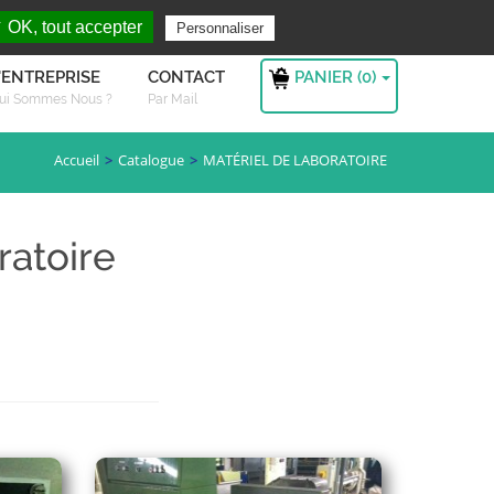
rchez ?
S'authentifier
 OK, tout accepter
Personnaliser
PANIER (
0
)
'ENTREPRISE
CONTACT
ui Sommes Nous ?
Par Mail
Accueil
Catalogue
MATÉRIEL DE LABORATOIRE
ratoire