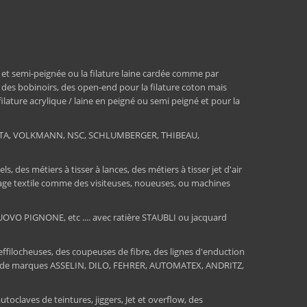
 et semi-peignée ou la filature laine cardée comme par
, des bobinoirs, des open-end pour la filature coton mais
 filature acrylique / laine en peigné ou semi peigné et pour la
RATA, VOLKMANN, NSC, SCHLUMBERGER, THIBEAU,
 des métiers à tisser à lances, des métiers à tisser jet d'air
ssage textile comme des visiteuses, noueuses, ou machines
O PIGNONE, etc .... avec ratière STAUBLI ou jacquard
 effilocheuses, des coupeuses de fibre, des lignes d'enduction
sions de marques ASSELIN, DILO, FEHRER, AUTOMATEX, ANDRITZ,
toclaves de teintures, jiggers, Jet et overflow, des