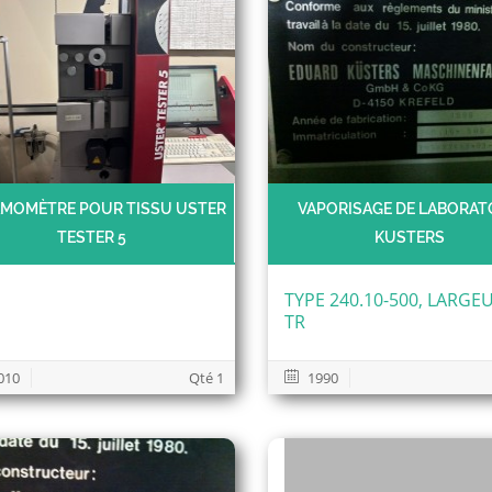
MOMÈTRE POUR TISSU USTER
VAPORISAGE DE LABORAT
TESTER 5
KUSTERS
TYPE 240.10-500, LARGE
TR
010
Qté 1
1990