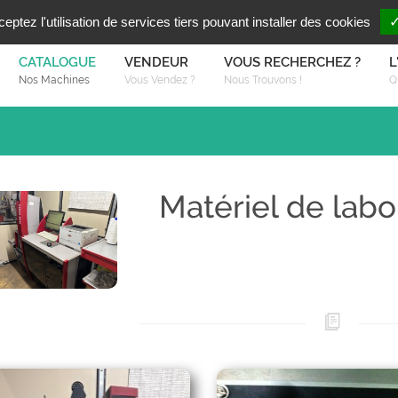
Vous reche
FR
EN
ptez l'utilisation de services tiers pouvant installer des cookies
✓
CATALOGUE
VENDEUR
VOUS RECHERCHEZ ?
L
Nos Machines
Vous Vendez ?
Nous Trouvons !
Q
Matériel de labo