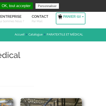
rchez ?
S'authentifier
 OK, tout accepter
Personnaliser
PANIER (
0
)
'ENTREPRISE
CONTACT
ui Sommes Nous ?
Par Mail
Accueil
Catalogue
PARATEXTILE ET MÉDICAL
édical