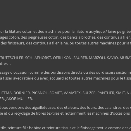
a filature coton et des machines pour la filature acrylique / laine peignée
ages coton, des peigneuses coton, des bancs à broches, des continus à filer
e, des finisseurs, des continus à filer laine, ou toutes autres machines pour la
ER, TRUTZSCHLER, SCHLAFHORST, OERLIKON, SAURER, MARZOLI, SAVIO, MU
res ...
ssage d'occasion comme des ourdissoirs directs ou des ourdissoirs sectionnels,
 à tisser avec ratière ou avec jacquard et toutes autres machines pour le ti
 : ITEMA, DORNIER, PICANOL, SOMET, VAMATEX, SULZER, PANTHER, SMIT, NUOV
ER, JAKOB MULLER.
 Nous vendons des aiguilleteuses, des étaleurs, des fours, des calandres, des
tissé et du recyclage de fibres textiles et notamment les machines d'occa
, teinture fil / bobine et teinture tissus et le finissage textile comme des au