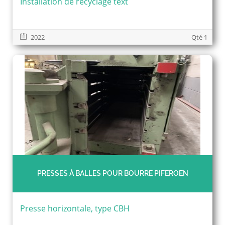
Installation de recyclage text
2022
Qté 1
PRESSES À BALLES POUR BOURRE PIFEROEN
Presse horizontale, type CBH