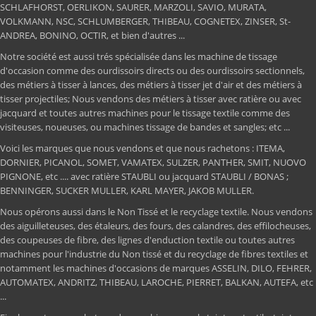
SCHLAFHORST, OERLIKON, SAURER, MARZOLI, SAVIO, MURATA,
VOLKMANN, NSC, SCHLUMBERGER, THIBEAU, COGNETEX, ZINSER, St-
ANDREA, BONINO, OCTIR, et bien d'autres ...
Notre société est aussi trés spécialisée dans les machine de tissage
d'occasion comme des ourdissoirs directs ou des ourdissoirs sectionnels,
des métiers à tisser à lances, des métiers à tisser jet d'air et des métiers à
tisser projectiles; Nous vendons des métiers à tisser avec ratière ou avec
jacquard et toutes autres machines pour le tissage textile comme des
visiteuses, noueuses, ou machines tissage de bandes et sangles; etc ...
Voici les marques que nous vendons et que nous rachetons : ITEMA,
DORNIER, PICANOL, SOMET, VAMATEX, SULZER, PANTHER, SMIT, NUOVO
PIGNONE, etc .... avec ratière STAUBLI ou jacquard STAUBLI / BONAS ;
BENNINGER, SUCKER MULLER, KARL MAYER, JAKOB MULLER.
Nous opérons aussi dans le Non Tissé et le recyclage textile. Nous vendons
des aiguilleteuses, des étaleurs, des fours, des calandres, des effilocheuses,
des coupeuses de fibre, des lignes d'enduction textile ou toutes autres
machines pour l'industrie du Non tissé et du recyclage de fibres textiles et
notamment les machines d'occasions de marques ASSELIN, DILO, FEHRER,
AUTOMATEX, ANDRITZ, THIBEAU, LAROCHE, PIERRET, BALKAN, AUTEFA, etc
...