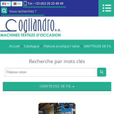
Tel : +33 (0)3 20 25 49 49
FR
EN
Vous recherchez ?
Accueil
Catalogue
Filature acrylique / laine
GRATTEUSE DE FIL
Recherche par mots clés
GRATTEUSE DE FIL