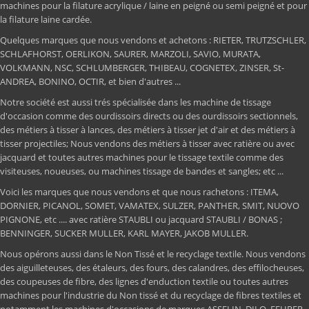
machines pour la filature acrylique / laine en peigné ou semi peigné et pour
la filature laine cardée.
Quelques marques que nous vendons et achetons : RIETER, TRUTZSCHLER,
SCHLAFHORST, OERLIKON, SAURER, MARZOLI, SAVIO, MURATA,
VOLKMANN, NSC, SCHLUMBERGER, THIBEAU, COGNETEX, ZINSER, St-
ANDREA, BONINO, OCTIR, et bien d'autres ...
Notre société est aussi trés spécialisée dans les machine de tissage
d'occasion comme des ourdissoirs directs ou des ourdissoirs sectionnels,
des métiers à tisser à lances, des métiers à tisser jet d'air et des métiers à
tisser projectiles; Nous vendons des métiers à tisser avec ratière ou avec
jacquard et toutes autres machines pour le tissage textile comme des
visiteuses, noueuses, ou machines tissage de bandes et sangles; etc ...
Voici les marques que nous vendons et que nous rachetons : ITEMA,
DORNIER, PICANOL, SOMET, VAMATEX, SULZER, PANTHER, SMIT, NUOVO
PIGNONE, etc .... avec ratière STAUBLI ou jacquard STAUBLI / BONAS ;
BENNINGER, SUCKER MULLER, KARL MAYER, JAKOB MULLER.
Nous opérons aussi dans le Non Tissé et le recyclage textile. Nous vendons
des aiguilleteuses, des étaleurs, des fours, des calandres, des effilocheuses,
des coupeuses de fibre, des lignes d'enduction textile ou toutes autres
machines pour l'industrie du Non tissé et du recyclage de fibres textiles et
notamment les machines d'occasions de marques ASSELIN, DILO, FEHRER,