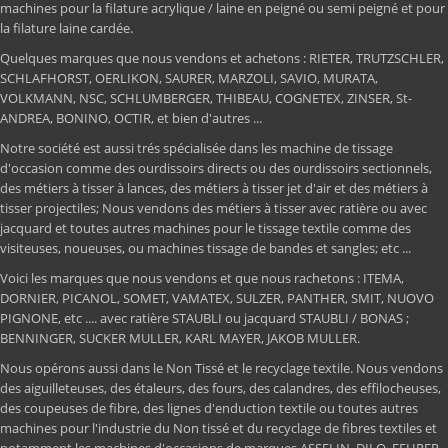
machines pour la filature acrylique / laine en peigné ou semi peigné et pour
la filature laine cardée.
Quelques marques que nous vendons et achetons : RIETER, TRUTZSCHLER,
SCHLAFHORST, OERLIKON, SAURER, MARZOLI, SAVIO, MURATA,
VOLKMANN, NSC, SCHLUMBERGER, THIBEAU, COGNETEX, ZINSER, St-
ANDREA, BONINO, OCTIR, et bien d'autres ...
Notre société est aussi trés spécialisée dans les machine de tissage
d'occasion comme des ourdissoirs directs ou des ourdissoirs sectionnels,
des métiers à tisser à lances, des métiers à tisser jet d'air et des métiers à
tisser projectiles; Nous vendons des métiers à tisser avec ratière ou avec
jacquard et toutes autres machines pour le tissage textile comme des
visiteuses, noueuses, ou machines tissage de bandes et sangles; etc ...
Voici les marques que nous vendons et que nous rachetons : ITEMA,
DORNIER, PICANOL, SOMET, VAMATEX, SULZER, PANTHER, SMIT, NUOVO
PIGNONE, etc .... avec ratière STAUBLI ou jacquard STAUBLI / BONAS ;
BENNINGER, SUCKER MULLER, KARL MAYER, JAKOB MULLER.
Nous opérons aussi dans le Non Tissé et le recyclage textile. Nous vendons
des aiguilleteuses, des étaleurs, des fours, des calandres, des effilocheuses,
des coupeuses de fibre, des lignes d'enduction textile ou toutes autres
machines pour l'industrie du Non tissé et du recyclage de fibres textiles et
notamment les machines d'occasions de marques ASSELIN, DILO, FEHRER,