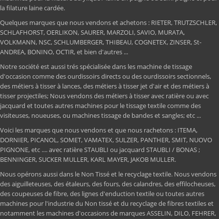
la filature laine cardée.
Quelques marques que nous vendons et achetons : RIETER, TRUTZSCHLER,
SCHLAFHORST, OERLIKON, SAURER, MARZOLI, SAVIO, MURATA,
VOLKMANN, NSC, SCHLUMBERGER, THIBEAU, COGNETEX, ZINSER, St-
ANDREA, BONINO, OCTIR, et bien d'autres ...
Notre société est aussi trés spécialisée dans les machine de tissage
d'occasion comme des ourdissoirs directs ou des ourdissoirs sectionnels,
des métiers à tisser à lances, des métiers à tisser jet d'air et des métiers à
tisser projectiles; Nous vendons des métiers à tisser avec ratière ou avec
jacquard et toutes autres machines pour le tissage textile comme des
visiteuses, noueuses, ou machines tissage de bandes et sangles; etc ...
Voici les marques que nous vendons et que nous rachetons : ITEMA,
DORNIER, PICANOL, SOMET, VAMATEX, SULZER, PANTHER, SMIT, NUOVO
PIGNONE, etc .... avec ratière STAUBLI ou jacquard STAUBLI / BONAS ;
BENNINGER, SUCKER MULLER, KARL MAYER, JAKOB MULLER.
Nous opérons aussi dans le Non Tissé et le recyclage textile. Nous vendons
des aiguilleteuses, des étaleurs, des fours, des calandres, des effilocheuses,
des coupeuses de fibre, des lignes d'enduction textile ou toutes autres
machines pour l'industrie du Non tissé et du recyclage de fibres textiles et
notamment les machines d'occasions de marques ASSELIN, DILO, FEHRER,