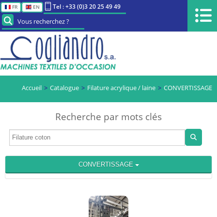
Tel : +33 (0)3 20 25 49 49
FR
EN
Vous recherchez ?
Accueil
Catalogue
Filature acrylique / laine
CONVERTISSAGE
Recherche par mots clés
CONVERTISSAGE