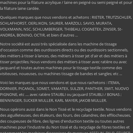
machines pour la filature acrylique / laine en peigné ou semi peigné et pour
la filature laine cardée.
Quelques marques que nous vendons et achetons : RIETER, TRUTZSCHLER,
SCHLAFHORST, OERLIKON, SAURER, MARZOLI, SAVIO, MURATA,
VOLKMANN, NSC, SCHLUMBERGER, THIBEAU, COGNETEX, ZINSER, St-
ANDREA, BONINO, OCTIR, et bien d'autres ...
Notre société est aussi trés spécialisée dans les machine de tissage
d'occasion comme des ourdissoirs directs ou des ourdissoirs sectionnels,
des métiers à tisser à lances, des métiers à tisser jet d'air et des métiers à
tisser projectiles; Nous vendons des métiers à tisser avec ratière ou avec
jacquard et toutes autres machines pour le tissage textile comme des
visiteuses, noueuses, ou machines tissage de bandes et sangles; etc ...
Voici les marques que nous vendons et que nous rachetons : ITEMA,
DORNIER, PICANOL, SOMET, VAMATEX, SULZER, PANTHER, SMIT, NUOVO
PIGNONE, etc .... avec ratière STAUBLI ou jacquard STAUBLI / BONAS ;
BENNINGER, SUCKER MULLER, KARL MAYER, JAKOB MULLER.
Nous opérons aussi dans le Non Tissé et le recyclage textile. Nous vendons
des aiguilleteuses, des étaleurs, des fours, des calandres, des effilocheuses,
des coupeuses de fibre, des lignes d'enduction textile ou toutes autres
machines pour l'industrie du Non tissé et du recyclage de fibres textiles et
notamment les machines d'occasions de marques ASSELIN, DILO, FEHRER,