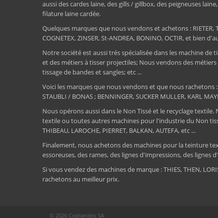
aussi des cardes laine, des gills / gillbox, des peigneuses lain
filature laine cardée.
Quelques marques que nous vendons et achetons : RIET
COGNETEX, ZINSER, St-ANDREA, BONINO, OCTIR, et bien d'aut
Notre société est aussi trés spécialisée dans les machine de ti
et des métiers à tisser projectiles; Nous vendons des métiers
tissage de bandes et sangles; etc ...
Voici les marques que nous vendons et que nous rachetons
STAUBLI / BONAS ; BENNINGER, SUCKER MULLER, KARL MAY
Nous opérons aussi dans le Non Tissé et le recyclage textile.
textile ou toutes autres machines pour l'industrie du Non 
THIBEAU, LAROCHE, PIERRET, BALKAN, AUTEFA, etc ...
Finalement, nous achetons des machines pour la teinture textile
essoreuses, des rames, des lignes d'impressions, des lignes d'e
Si vous vendez des machines de marque : THIES, THEN, LO
rachetons au meilleur prix.
© 2026 Cogliandro SA