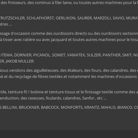
e, des finisseurs, des continus à filer laine, ou toutes autres machines pour la
ER, TRUTZSCHLER, SCHLAFHORST, OERLIKON, SAURER, MARZOLI, SAVIO, MU
res ...
ssage d'occasion comme des ourdissoirs directs ou des ourdissoirs sectionnels,
 à tisser avec ratière ou avec jacquard et toutes autres machines pour le ti
 : ITEMA, DORNIER, PICANOL, SOMET, VAMATEX, SULZER, PANTHER, SMIT, NUOV
ER, JAKOB MULLER.
 Nous vendons des aiguilleteuses, des étaleurs, des fours, des calandres, des
tissé et du recyclage de fibres textiles et notamment les machines d'occa
, teinture fil / bobine et teinture tissus et le finissage textile comme des au
nduction, des raseuses, foulards, calandres, Sanfor , etc ...
RIS BELLINI, BRUCKNER, BABCOCK, MONFORTS, KRANTZ, MAHLO, BIANCO, COR