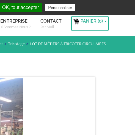
rchez ?
S'authentifier
 OK, tout accepter
Personnaliser
PANIER (
0
)
'ENTREPRISE
CONTACT
ui Sommes Nous ?
Par Mail
ot
Tricotage
LOT DE MÉTIERS À TRICOTER CIRCULAIRES