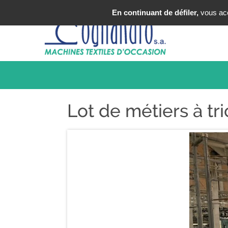
Tel : +33 (0)3 20 25 49 49
En continuant de défiler,
vous acce
Lot de métiers à tri