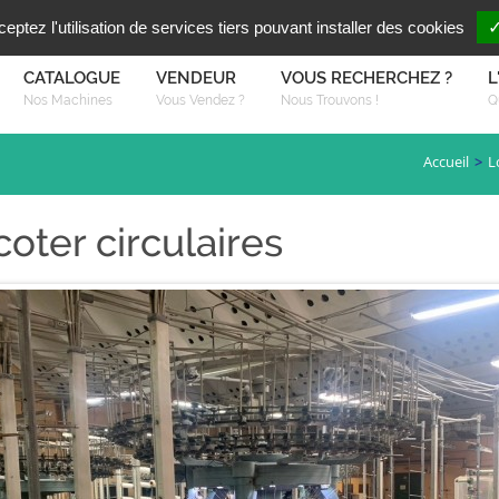
Vous reche
FR
EN
ptez l'utilisation de services tiers pouvant installer des cookies
✓
CATALOGUE
VENDEUR
VOUS RECHERCHEZ ?
L
Nos Machines
Vous Vendez ?
Nous Trouvons !
Q
Accueil
L
coter circulaires