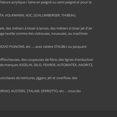
 filature acrylique / laine en peigné ou semi peigné et pour la
RATA, VOLKMANN, NSC, SCHLUMBERGER, THIBEAU,
 des métiers à tisser à lances, des métiers à tisser jet d'air
ssage textile comme des visiteuses, noueuses, ou machines
O PIGNONE, etc .... avec ratière STAUBLI ou jacquard
 effilocheuses, des coupeuses de fibre, des lignes d'enduction
sions de marques ASSELIN, DILO, FEHRER, AUTOMATEX, ANDRITZ,
toclaves de teintures, jiggers, Jet et overflow, des
INO, KUSTERS, STALAM, SPEROTTO, etc ... nous les