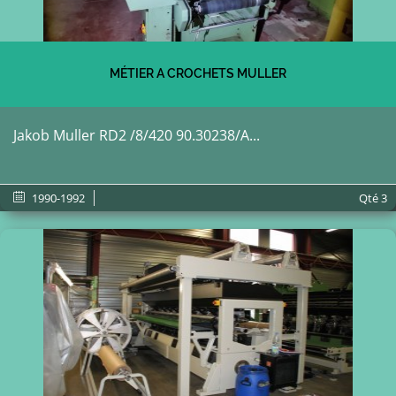
MÉTIER A CROCHETS MULLER
Jakob Muller RD2 /8/420 90.30238/A...
1990-1992
Qté
3