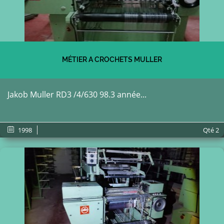
MÉTIER A CROCHETS MULLER
Jakob Muller RD3 /4/630 98.3 année...
1998
Qté
2