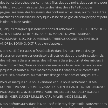
des bancs à broches, des continus à filer, des bobinoirs, des open-end pour
la filature coton mais aussi des cardes laine, des gills / gillbox, des
peigneuses laine, des finisseurs, des continus à filer laine, ou toutes autres
machines pour la filature acrylique / laine en peigné ou semi peigné et pour
la filature laine cardée.
Quelques marques que nous vendons et achetons : RIETER, TRUTZSCHLER,
SCHLAFHORST, OERLIKON, SAURER, MARZOLI, SAVIO, MURATA,
VOLKMANN, NSC, SCHLUMBERGER, THIBEAU, COGNETEX, ZINSER, St-
ANDREA, BONINO, OCTIR, et bien d'autres ...
Notre société est aussi trés spécialisée dans les machine de tissage
d'occasion comme des ourdissoirs directs ou des ourdissoirs sectionnels,
des métiers à tisser à lances, des métiers à tisser jet d'air et des métiers à
tisser projectiles; Nous vendons des métiers à tisser avec ratière ou avec
jacquard et toutes autres machines pour le tissage textile comme des
visiteuses, noueuses, ou machines tissage de bandes et sangles; etc ...
Voici les marques que nous vendons et que nous rachetons : ITEMA,
DORNIER, PICANOL, SOMET, VAMATEX, SULZER, PANTHER, SMIT, NUOVO
PIGNONE, etc .... avec ratière STAUBLI ou jacquard STAUBLI / BONAS ;
BENNINGER, SUCKER MULLER, KARL MAYER, JAKOB MULLER.
Nous opérons aussi dans le Non Tissé et le recyclage textile. Nous vendons