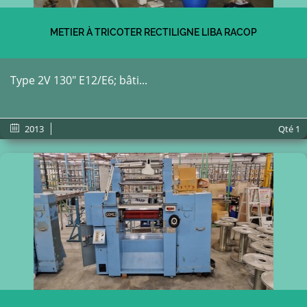
METIER À TRICOTER RECTILIGNE LIBA RACOP
Type 2V 130" E12/E6; bâti...
2013
Qté
1