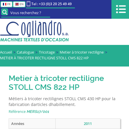
Tel : +33 (0)3 20 25 49 49
FR
EN
Vous recherchez ?
Accueil
Catalogue
Tricotage
Metier à tricoter rectiligne
METIER À TRICOTER RECTILIGNE STOLL CMS 822 HP
Metier à tricoter rectiligne
STOLL CMS 822 HP
Métiers à tricoter rectilignes STOLL CMS 430 HP pour la
fabrication darticles dhabillement.
Référence
MERS17/001
Années
2011