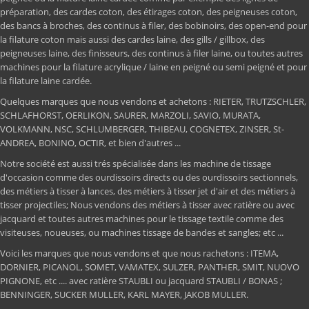
préparation, des cardes coton, des étirages coton, des peigneuses coton,
des bancs à broches, des continus à filer, des bobinoirs, des open-end pour
la filature coton mais aussi des cardes laine, des gills / gillbox, des
peigneuses laine, des finisseurs, des continus à filer laine, ou toutes autres
machines pour la filature acrylique / laine en peigné ou semi peigné et pour
la filature laine cardée.
Quelques marques que nous vendons et achetons : RIETER, TRUTZSCHLER,
SCHLAFHORST, OERLIKON, SAURER, MARZOLI, SAVIO, MURATA,
VOLKMANN, NSC, SCHLUMBERGER, THIBEAU, COGNETEX, ZINSER, St-
ANDREA, BONINO, OCTIR, et bien d'autres ...
Notre société est aussi trés spécialisée dans les machine de tissage
d'occasion comme des ourdissoirs directs ou des ourdissoirs sectionnels,
des métiers à tisser à lances, des métiers à tisser jet d'air et des métiers à
tisser projectiles; Nous vendons des métiers à tisser avec ratière ou avec
jacquard et toutes autres machines pour le tissage textile comme des
visiteuses, noueuses, ou machines tissage de bandes et sangles; etc ...
Voici les marques que nous vendons et que nous rachetons : ITEMA,
DORNIER, PICANOL, SOMET, VAMATEX, SULZER, PANTHER, SMIT, NUOVO
PIGNONE, etc .... avec ratière STAUBLI ou jacquard STAUBLI / BONAS ;
BENNINGER, SUCKER MULLER, KARL MAYER, JAKOB MULLER.