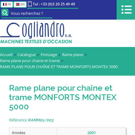
Tel : +33 (0)3 20 25 49 49
FR
EN
Vous recherchez ?
Accueil
Catalogue
Finissage
Rame plane
Rame plane pour chaine et trame
RAME PLANE POUR CHAÎNE ET TRAME MONFORTS MONTEX 5000
Rame plane pour chaîne et
trame MONFORTS MONTEX
5000
Référence
RAMM01/003
Années
2001