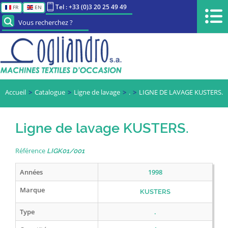
Tel : +33 (0)3 20 25 49 49
FR
EN
Vous recherchez ?
Accueil
Catalogue
Ligne de lavage
.
LIGNE DE LAVAGE KUSTERS.
Ligne de lavage KUSTERS.
Référence
LIGK01/001
Années
1998
Marque
KUSTERS
Type
.