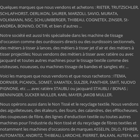
Quelques marques que nous vendons et achetons : RIETER, TRUTZSCHLER,
SCHLAFHORST, OERLIKON, SAURER, MARZOLI, SAVIO, MURATA,
VOLKMANN, NSC, SCHLUMBERGER, THIBEAU, COGNETEX, ZINSER, St-
ANDREA, BONINO, OCTIR, et bien d'autres ...
Notre société est aussi trés spécialisée dans les machine de tissage
d'occasion comme des ourdissoirs directs ou des ourdissoirs sectionnels,
des métiers à tisser à lances, des métiers à tisser jet d'air et des métiers à
tisser projectiles; Nous vendons des métiers à tisser avec ratière ou avec
jacquard et toutes autres machines pour le tissage textile comme des
visiteuses, noueuses, ou machines tissage de bandes et sangles; etc ...
Voici les marques que nous vendons et que nous rachetons : ITEMA,
DORNIER, PICANOL, SOMET, VAMATEX, SULZER, PANTHER, SMIT, NUOVO
PIGNONE, etc .... avec ratière STAUBLI ou jacquard STAUBLI / BONAS ;
BENNINGER, SUCKER MULLER, KARL MAYER, JAKOB MULLER.
Nous opérons aussi dans le Non Tissé et le recyclage textile. Nous vendons
des aiguilleteuses, des étaleurs, des fours, des calandres, des effilocheuses,
des coupeuses de fibre, des lignes d'enduction textile ou toutes autres
machines pour l'industrie du Non tissé et du recyclage de fibres textiles et
notamment les machines d'occasions de marques ASSELIN, DILO, FEHRER,
AUTOMATEX, ANDRITZ, THIBEAU, LAROCHE, PIERRET, BALKAN, AUTEFA, etc