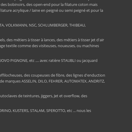
, des bobinoirs, des open-end pour la filature coton mais
 filature acrylique / laine en peigné ou semi peigné et pour la
RATA, VOLKMANN, NSC, SCHLUMBERGER, THIBEAU,
 des métiers à tisser à lances, des métiers à tisser jet d'air
ssage textile comme des visiteuses, noueuses, ou machines
O PIGNONE, etc .... avec ratière STAUBLI ou jacquard
 effilocheuses, des coupeuses de fibre, des lignes d'enduction
sions de marques ASSELIN, DILO, FEHRER, AUTOMATEX, ANDRITZ,
toclaves de teintures, jiggers, Jet et overflow, des
INO, KUSTERS, STALAM, SPEROTTO, etc ... nous les