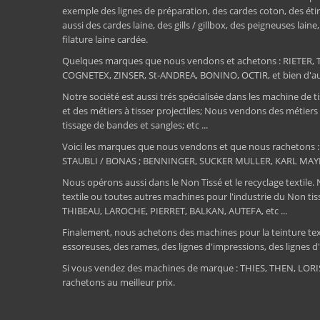
exemple des lignes de préparation, des cardes coton, des étir
aussi des cardes laine, des gills / gillbox, des peigneuses lain
filature laine cardée.
Quelques marques que nous vendons et achetons : RIET
COGNETEX, ZINSER, St-ANDREA, BONINO, OCTIR, et bien d'aut
Notre société est aussi trés spécialisée dans les machine de ti
et des métiers à tisser projectiles; Nous vendons des métiers
tissage de bandes et sangles; etc ...
Voici les marques que nous vendons et que nous rachetons
STAUBLI / BONAS ; BENNINGER, SUCKER MULLER, KARL MAY
Nous opérons aussi dans le Non Tissé et le recyclage textile.
textile ou toutes autres machines pour l'industrie du Non 
THIBEAU, LAROCHE, PIERRET, BALKAN, AUTEFA, etc ...
Finalement, nous achetons des machines pour la teinture textile
essoreuses, des rames, des lignes d'impressions, des lignes d'e
Si vous vendez des machines de marque : THIES, THEN, LO
rachetons au meilleur prix.