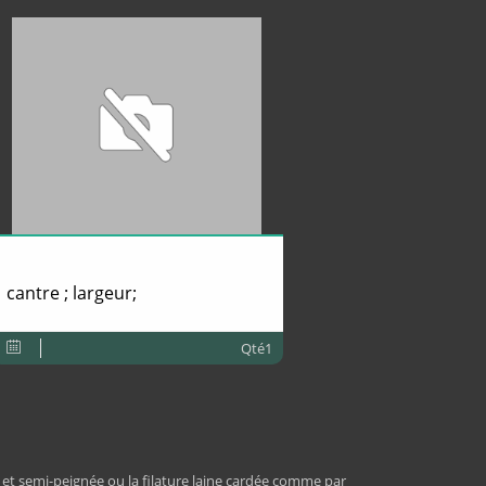
cantre ; largeur;
Qté1
 et semi-peignée ou la filature laine cardée comme par