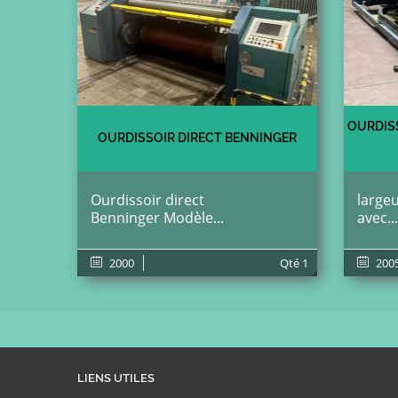
OURDIS
OURDISSOIR DIRECT BENNINGER
Ourdissoir direct
largeu
Benninger Modèle...
avec...
2000
Qté
1
200
LIENS UTILES