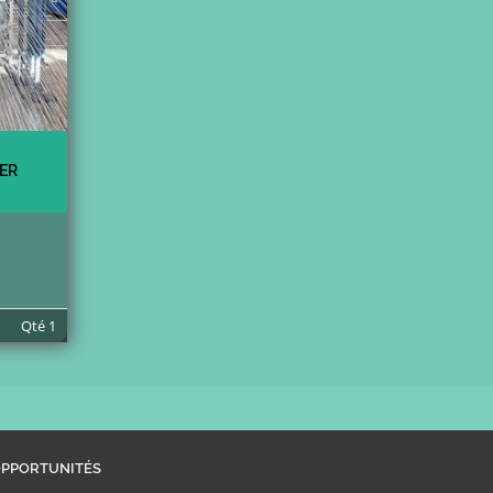
ER
Qté
1
PPORTUNITÉS