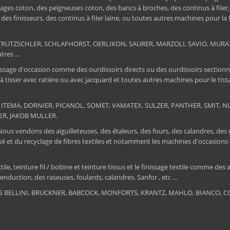
ages coton, des peigneuses coton, des bancs à broches, des continus à filer
e, des finisseurs, des continus à filer laine, ou toutes autres machines pour la
ER, TRUTZSCHLER, SCHLAFHORST, OERLIKON, SAURER, MARZOLI, SAVIO, MU
res ...
ssage d'occasion comme des ourdissoirs directs ou des ourdissoirs sectionnels,
 à tisser avec ratière ou avec jacquard et toutes autres machines pour le ti
 : ITEMA, DORNIER, PICANOL, SOMET, VAMATEX, SULZER, PANTHER, SMIT, NUOV
ER, JAKOB MULLER.
 Nous vendons des aiguilleteuses, des étaleurs, des fours, des calandres, des
tissé et du recyclage de fibres textiles et notamment les machines d'occa
, teinture fil / bobine et teinture tissus et le finissage textile comme des au
nduction, des raseuses, foulards, calandres, Sanfor , etc ...
RIS BELLINI, BRUCKNER, BABCOCK, MONFORTS, KRANTZ, MAHLO, BIANCO, COR