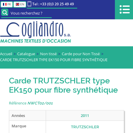
Tel : +33 (0)3 20 25 49 49
FR
EN
Vous recherchez ?
Accueil
Catalogue
Non tissé
Carde pour Non Tissé
CARDE TRUTZSCHLER TYPE EK150 POUR FIBRE SYNTHÉTIQUE
Carde TRUTZSCHLER type
EK150 pour fibre synthétique
Référence
NWCT02/001
Années
2011
Marque
TRUTZSCHLER