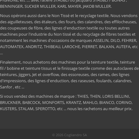
PIGNONE, etc .... avec ratière STAUBLI ou jacquard STAUBLI / BONAS ;
BENNINGER, SUCKER MULLER, KARL MAYER, JAKOB MULLER.
Nous opérons aussi dans le Non Tissé et le recyclage textile. Nous vendons
des aiguilleteuses, des étaleurs, des fours, des calandres, des effilocheuses,
des coupeuses de fibre, des lignes d'enduction textile ou toutes autres
machines pour l'industrie du Non tissé et du recyclage de fibres textiles et
notamment les machines d'occasions de marques ASSELIN, DILO, FEHRER,
AUTOMATEX, ANDRITZ, THIBEAU, LAROCHE, PIERRET, BALKAN, AUTEFA, etc
...
Finalement, nous achetons des machines pour la teinture textile, teinture
fil / bobine et teinture tissus et le finissage textile comme des autoclaves de
teintures, jiggers, Jet et overflow, des essoreuses, des rames, des lignes
d'impressions, des lignes d'enduction, des raseuses, foulards, calandres,
Sanfor , etc ...
Si vous vendez des machines de marque : THIES, THEN, LORIS BELLINI,
BRUCKNER, BABCOCK, MONFORTS, KRANTZ, MAHLO, BIANCO, CORINO,
KUSTERS, STALAM, SPEROTTO, etc ... nous les rachetons au meilleur prix.
© 2026 Cogliandro SA