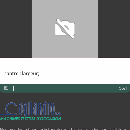
cantre ; largeur;
Qté1
Nous vendons et nous achetons des machines d'occasion pour la filature