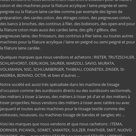
coton et des machines pour la filature acrylique / laine peignée et semi-
peignée ou la filature laine cardée comme par exemple des lignes de
préparation, des cardes coton, des étirages coton, des peigneuses coton,
des bancs à broches, des continus à filer, des bobinoirs, des open-end pour
la filature coton mais aussi des cardes laine, des gills / gillbox, des
peigneuses laine, des finisseurs, des continus à filer laine, ou toutes autres
machines pour la filature acrylique / laine en peigné ou semi peigné et pour
la filature laine cardée.
Quelques marques que nous vendons et achetons : RIETER, TRUTZSCHLER,
SCHLAFHORST, OERLIKON, SAURER, MARZOLI, SAVIO, MURATA,
VOLKMANN, NSC, SCHLUMBERGER, THIBEAU, COGNETEX, ZINSER, St-
ANDREA, BONINO, OCTIR, et bien d'autres ...
Notre société est aussi trés spécialisée dans les machine de tissage
d'occasion comme des ourdissoirs directs ou des ourdissoirs sectionnels,
des métiers à tisser à lances, des métiers à tisser jet d'air et des métiers à
tisser projectiles; Nous vendons des métiers à tisser avec ratière ou avec
jacquard et toutes autres machines pour le tissage textile comme des
visiteuses, noueuses, ou machines tissage de bandes et sangles; etc ...
Voici les marques que nous vendons et que nous rachetons : ITEMA,
DORNIER, PICANOL, SOMET, VAMATEX, SULZER, PANTHER, SMIT, NUOVO