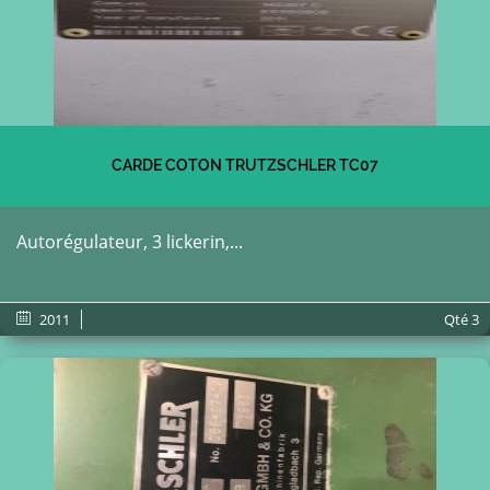
CARDE COTON TRUTZSCHLER TC07
Autorégulateur, 3 lickerin,...
2011
Qté
3