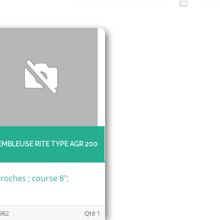
MBLEUSE RITE TYPE AGR 200
roches ; course 8";
982
Qté 1