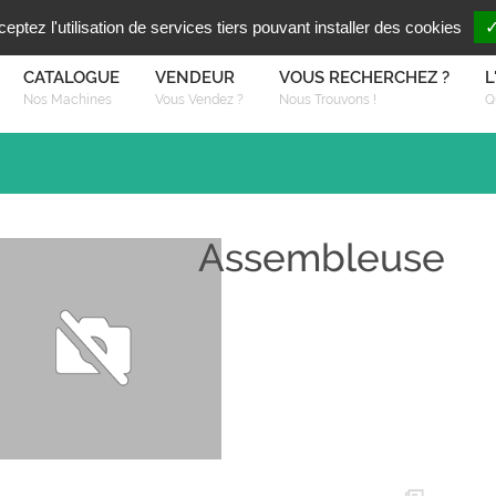
Vous reche
FR
EN
ptez l'utilisation de services tiers pouvant installer des cookies
✓
CATALOGUE
VENDEUR
VOUS RECHERCHEZ ?
L
Nos Machines
Vous Vendez ?
Nous Trouvons !
Q
Assembleuse