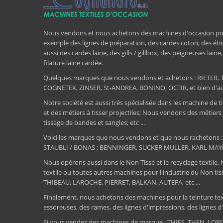
Nous vendons et nous achetons des machines d'occasion pour l
exemple des lignes de préparation, des cardes coton, des étir
aussi des cardes laine, des gills / gillbox, des peigneuses lain
filature laine cardée.
Quelques marques que nous vendons et achetons : RIET
COGNETEX, ZINSER, St-ANDREA, BONINO, OCTIR, et bien d'aut
Notre société est aussi trés spécialisée dans les machine de ti
et des métiers à tisser projectiles; Nous vendons des métiers
tissage de bandes et sangles; etc ...
Voici les marques que nous vendons et que nous rachetons
STAUBLI / BONAS ; BENNINGER, SUCKER MULLER, KARL MAY
Nous opérons aussi dans le Non Tissé et le recyclage textile.
textile ou toutes autres machines pour l'industrie du Non 
THIBEAU, LAROCHE, PIERRET, BALKAN, AUTEFA, etc ...
Finalement, nous achetons des machines pour la teinture textile
essoreuses, des rames, des lignes d'impressions, des lignes d'e
Si vous vendez des machines de marque : THIES, THEN, LO