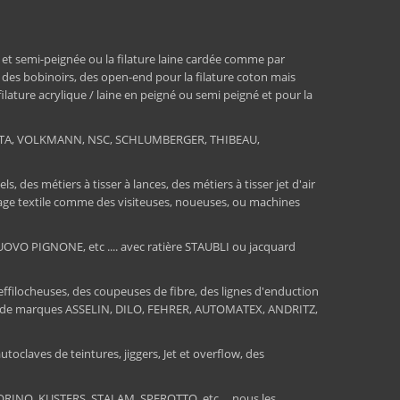
 et semi-peignée ou la filature laine cardée comme par
, des bobinoirs, des open-end pour la filature coton mais
 filature acrylique / laine en peigné ou semi peigné et pour la
RATA, VOLKMANN, NSC, SCHLUMBERGER, THIBEAU,
 des métiers à tisser à lances, des métiers à tisser jet d'air
ssage textile comme des visiteuses, noueuses, ou machines
O PIGNONE, etc .... avec ratière STAUBLI ou jacquard
 effilocheuses, des coupeuses de fibre, des lignes d'enduction
sions de marques ASSELIN, DILO, FEHRER, AUTOMATEX, ANDRITZ,
toclaves de teintures, jiggers, Jet et overflow, des
INO, KUSTERS, STALAM, SPEROTTO, etc ... nous les