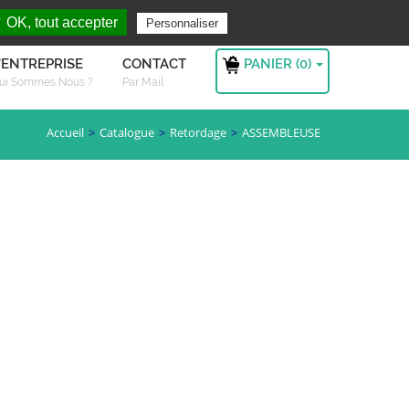
rchez ?
S'authentifier
 OK, tout accepter
Personnaliser
PANIER (
0
)
'ENTREPRISE
CONTACT
ui Sommes Nous ?
Par Mail
Accueil
Catalogue
Retordage
ASSEMBLEUSE