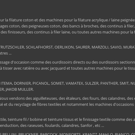
a filature coton et des machines pour la filature acrylique / laine peignée
ages coton, des peigneuses coton, des bancs à broches, des continus à filer
e, des finisseurs, des continus à filer laine, ou toutes autres machines pour la
ER, TRUTZSCHLER, SCHLAFHORST, OERLIKON, SAURER, MARZOLI, SAVIO, MU
res ...
ssage d'occasion comme des ourdissoirs directs ou des ourdissoirs sectionnels,
 à tisser avec ratière ou avec jacquard et toutes autres machines pour le ti
 : ITEMA, DORNIER, PICANOL, SOMET, VAMATEX, SULZER, PANTHER, SMIT, NUOV
ER, JAKOB MULLER.
 Nous vendons des aiguilleteuses, des étaleurs, des fours, des calandres, des
tissé et du recyclage de fibres textiles et notamment les machines d'occa
, teinture fil / bobine et teinture tissus et le finissage textile comme des au
nduction, des raseuses, foulards, calandres, Sanfor , etc ...
RIS BELLINI, BRUCKNER, BABCOCK, MONFORTS, KRANTZ, MAHLO, BIANCO, COR