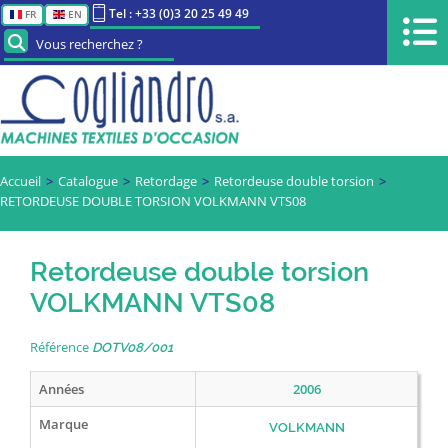
Tel : +33 (0)3 20 25 49 49
FR
EN
Vous recherchez ?
Accueil
Catalogue
Retordage
Retordeuse double torsion
RETORDEUSE DOUBLE TORSION VOLKMANN VTS08
Retordeuse double torsion
VOLKMANN VTS08
Référence
DOTV08/001
Années
2006
Marque
VOLKMANN