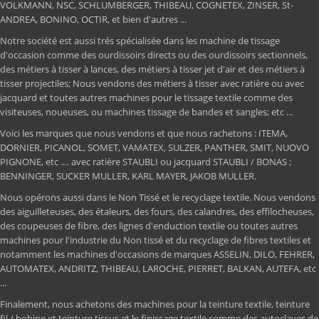
VOLKMANN, NSC, SCHLUMBERGER, THIBEAU, COGNETEX, ZINSER, St-
ANDREA, BONINO, OCTIR, et bien d'autres ...
Notre société est aussi trés spécialisée dans les machine de tissage
d'occasion comme des ourdissoirs directs ou des ourdissoirs sectionnels,
des métiers à tisser à lances, des métiers à tisser jet d'air et des métiers à
tisser projectiles; Nous vendons des métiers à tisser avec ratière ou avec
jacquard et toutes autres machines pour le tissage textile comme des
visiteuses, noueuses, ou machines tissage de bandes et sangles; etc ...
Voici les marques que nous vendons et que nous rachetons : ITEMA,
DORNIER, PICANOL, SOMET, VAMATEX, SULZER, PANTHER, SMIT, NUOVO
PIGNONE, etc .... avec ratière STAUBLI ou jacquard STAUBLI / BONAS ;
BENNINGER, SUCKER MULLER, KARL MAYER, JAKOB MULLER.
Nous opérons aussi dans le Non Tissé et le recyclage textile. Nous vendons
des aiguilleteuses, des étaleurs, des fours, des calandres, des effilocheuses,
des coupeuses de fibre, des lignes d'enduction textile ou toutes autres
machines pour l'industrie du Non tissé et du recyclage de fibres textiles et
notamment les machines d'occasions de marques ASSELIN, DILO, FEHRER,
AUTOMATEX, ANDRITZ, THIBEAU, LAROCHE, PIERRET, BALKAN, AUTEFA, etc
...
Finalement, nous achetons des machines pour la teinture textile, teinture
fil / bobine et teinture tissus et le finissage textile comme des autoclaves de