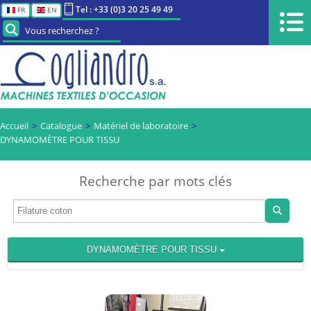
Tel : +33 (0)3 20 25 49 49
FR
EN
Vous recherchez ?
Accueil
Catalogue
Matériel de laboratoire
DYNAMOMÈTRE POUR TISSU
Recherche par mots clés
DYNAMOMÈTRE POUR TISSU