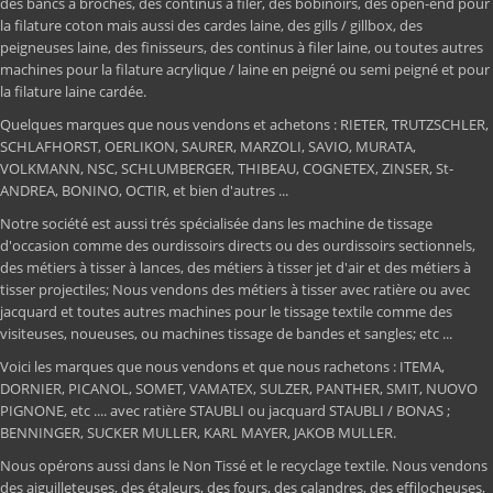
des bancs à broches, des continus à filer, des bobinoirs, des open-end pour
la filature coton mais aussi des cardes laine, des gills / gillbox, des
peigneuses laine, des finisseurs, des continus à filer laine, ou toutes autres
machines pour la filature acrylique / laine en peigné ou semi peigné et pour
la filature laine cardée.
Quelques marques que nous vendons et achetons : RIETER, TRUTZSCHLER,
SCHLAFHORST, OERLIKON, SAURER, MARZOLI, SAVIO, MURATA,
VOLKMANN, NSC, SCHLUMBERGER, THIBEAU, COGNETEX, ZINSER, St-
ANDREA, BONINO, OCTIR, et bien d'autres ...
Notre société est aussi trés spécialisée dans les machine de tissage
d'occasion comme des ourdissoirs directs ou des ourdissoirs sectionnels,
des métiers à tisser à lances, des métiers à tisser jet d'air et des métiers à
tisser projectiles; Nous vendons des métiers à tisser avec ratière ou avec
jacquard et toutes autres machines pour le tissage textile comme des
visiteuses, noueuses, ou machines tissage de bandes et sangles; etc ...
Voici les marques que nous vendons et que nous rachetons : ITEMA,
DORNIER, PICANOL, SOMET, VAMATEX, SULZER, PANTHER, SMIT, NUOVO
PIGNONE, etc .... avec ratière STAUBLI ou jacquard STAUBLI / BONAS ;
BENNINGER, SUCKER MULLER, KARL MAYER, JAKOB MULLER.
Nous opérons aussi dans le Non Tissé et le recyclage textile. Nous vendons
des aiguilleteuses, des étaleurs, des fours, des calandres, des effilocheuses,