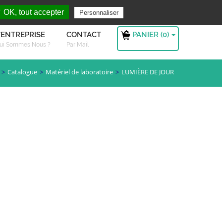
rchez ?
S'authentifier
 OK, tout accepter
Personnaliser
PANIER (
0
)
'ENTREPRISE
CONTACT
ui Sommes Nous ?
Par Mail
Catalogue
Matériel de laboratoire
LUMIÈRE DE JOUR