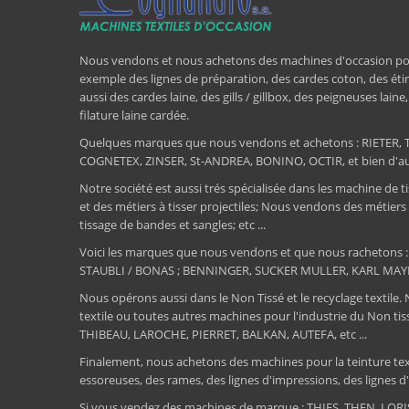
Nous vendons et nous achetons des machines d'occasion pour l
exemple des lignes de préparation, des cardes coton, des étir
aussi des cardes laine, des gills / gillbox, des peigneuses lain
filature laine cardée.
Quelques marques que nous vendons et achetons : RIET
COGNETEX, ZINSER, St-ANDREA, BONINO, OCTIR, et bien d'aut
Notre société est aussi trés spécialisée dans les machine de ti
et des métiers à tisser projectiles; Nous vendons des métiers
tissage de bandes et sangles; etc ...
Voici les marques que nous vendons et que nous rachetons
STAUBLI / BONAS ; BENNINGER, SUCKER MULLER, KARL MAY
Nous opérons aussi dans le Non Tissé et le recyclage textile.
textile ou toutes autres machines pour l'industrie du Non 
THIBEAU, LAROCHE, PIERRET, BALKAN, AUTEFA, etc ...
Finalement, nous achetons des machines pour la teinture textile
essoreuses, des rames, des lignes d'impressions, des lignes d'e
Si vous vendez des machines de marque : THIES, THEN, LO