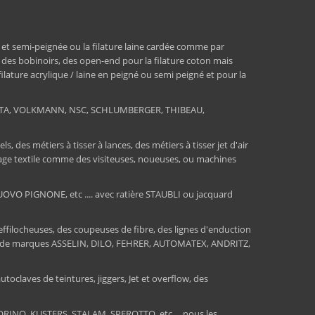
 et semi-peignée ou la filature laine cardée comme par
, des bobinoirs, des open-end pour la filature coton mais
 filature acrylique / laine en peigné ou semi peigné et pour la
RATA, VOLKMANN, NSC, SCHLUMBERGER, THIBEAU,
 des métiers à tisser à lances, des métiers à tisser jet d'air
ssage textile comme des visiteuses, noueuses, ou machines
O PIGNONE, etc .... avec ratière STAUBLI ou jacquard
 effilocheuses, des coupeuses de fibre, des lignes d'enduction
sions de marques ASSELIN, DILO, FEHRER, AUTOMATEX, ANDRITZ,
toclaves de teintures, jiggers, Jet et overflow, des
INO, KUSTERS, STALAM, SPEROTTO, etc ... nous les