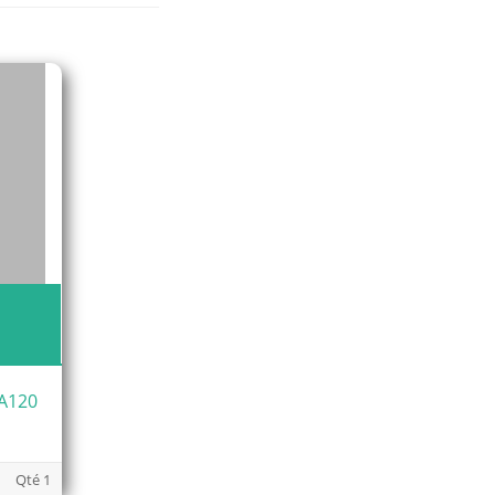
CA120
Qté 1