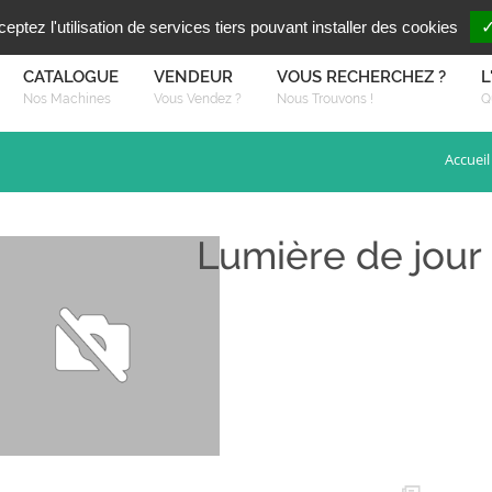
Vous reche
FR
EN
ptez l'utilisation de services tiers pouvant installer des cookies
✓
CATALOGUE
VENDEUR
VOUS RECHERCHEZ ?
L
Nos Machines
Vous Vendez ?
Nous Trouvons !
Q
Accueil
Lumière de jour