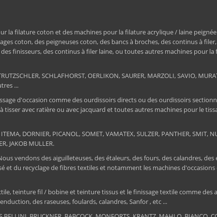
a filature coton et des machines pour la filature acrylique / laine peignée
ages coton, des peigneuses coton, des bancs à broches, des continus à filer
e, des finisseurs, des continus à filer laine, ou toutes autres machines pour la
ER, TRUTZSCHLER, SCHLAFHORST, OERLIKON, SAURER, MARZOLI, SAVIO, MU
res ...
ssage d'occasion comme des ourdissoirs directs ou des ourdissoirs sectionnels,
 à tisser avec ratière ou avec jacquard et toutes autres machines pour le ti
 : ITEMA, DORNIER, PICANOL, SOMET, VAMATEX, SULZER, PANTHER, SMIT, NUOV
ER, JAKOB MULLER.
 Nous vendons des aiguilleteuses, des étaleurs, des fours, des calandres, des
tissé et du recyclage de fibres textiles et notamment les machines d'occa
, teinture fil / bobine et teinture tissus et le finissage textile comme des au
nduction, des raseuses, foulards, calandres, Sanfor , etc ...
RIS BELLINI, BRUCKNER, BABCOCK, MONFORTS, KRANTZ, MAHLO, BIANCO, COR