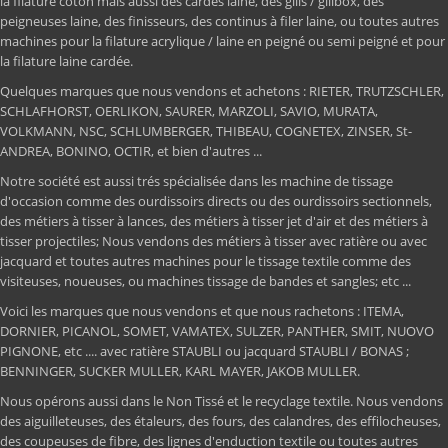
la filature coton mais aussi des cardes laine, des gills / gillbox, des
peigneuses laine, des finisseurs, des continus à filer laine, ou toutes autres
machines pour la filature acrylique / laine en peigné ou semi peigné et pour
la filature laine cardée.
Quelques marques que nous vendons et achetons : RIETER, TRUTZSCHLER,
SCHLAFHORST, OERLIKON, SAURER, MARZOLI, SAVIO, MURATA,
VOLKMANN, NSC, SCHLUMBERGER, THIBEAU, COGNETEX, ZINSER, St-
ANDREA, BONINO, OCTIR, et bien d'autres ...
Notre société est aussi trés spécialisée dans les machine de tissage
d'occasion comme des ourdissoirs directs ou des ourdissoirs sectionnels,
des métiers à tisser à lances, des métiers à tisser jet d'air et des métiers à
tisser projectiles; Nous vendons des métiers à tisser avec ratière ou avec
jacquard et toutes autres machines pour le tissage textile comme des
visiteuses, noueuses, ou machines tissage de bandes et sangles; etc ...
Voici les marques que nous vendons et que nous rachetons : ITEMA,
DORNIER, PICANOL, SOMET, VAMATEX, SULZER, PANTHER, SMIT, NUOVO
PIGNONE, etc .... avec ratière STAUBLI ou jacquard STAUBLI / BONAS ;
BENNINGER, SUCKER MULLER, KARL MAYER, JAKOB MULLER.
Nous opérons aussi dans le Non Tissé et le recyclage textile. Nous vendons
des aiguilleteuses, des étaleurs, des fours, des calandres, des effilocheuses,
des coupeuses de fibre, des lignes d'enduction textile ou toutes autres