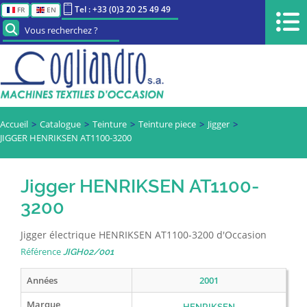
Tel : +33 (0)3 20 25 49 49
FR
EN
Vous recherchez ?
Accueil
Catalogue
Teinture
Teinture piece
Jigger
JIGGER HENRIKSEN AT1100-3200
Jigger HENRIKSEN AT1100-
3200
Jigger électrique HENRIKSEN AT1100-3200 d'Occasion
Référence
JIGH02/001
Années
2001
Marque
HENRIKSEN