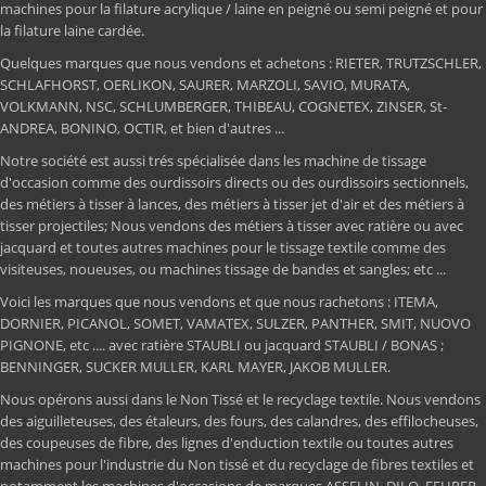
machines pour la filature acrylique / laine en peigné ou semi peigné et pour
la filature laine cardée.
Quelques marques que nous vendons et achetons : RIETER, TRUTZSCHLER,
SCHLAFHORST, OERLIKON, SAURER, MARZOLI, SAVIO, MURATA,
VOLKMANN, NSC, SCHLUMBERGER, THIBEAU, COGNETEX, ZINSER, St-
ANDREA, BONINO, OCTIR, et bien d'autres ...
Notre société est aussi trés spécialisée dans les machine de tissage
d'occasion comme des ourdissoirs directs ou des ourdissoirs sectionnels,
des métiers à tisser à lances, des métiers à tisser jet d'air et des métiers à
tisser projectiles; Nous vendons des métiers à tisser avec ratière ou avec
jacquard et toutes autres machines pour le tissage textile comme des
visiteuses, noueuses, ou machines tissage de bandes et sangles; etc ...
Voici les marques que nous vendons et que nous rachetons : ITEMA,
DORNIER, PICANOL, SOMET, VAMATEX, SULZER, PANTHER, SMIT, NUOVO
PIGNONE, etc .... avec ratière STAUBLI ou jacquard STAUBLI / BONAS ;
BENNINGER, SUCKER MULLER, KARL MAYER, JAKOB MULLER.
Nous opérons aussi dans le Non Tissé et le recyclage textile. Nous vendons
des aiguilleteuses, des étaleurs, des fours, des calandres, des effilocheuses,
des coupeuses de fibre, des lignes d'enduction textile ou toutes autres
machines pour l'industrie du Non tissé et du recyclage de fibres textiles et
notamment les machines d'occasions de marques ASSELIN, DILO, FEHRER,