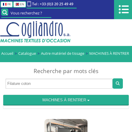
Tel : +33 (0)3 20 25 49 49
FR
EN
Vous recherchez ?
Accueil
Catalogue
Autre matériel de tissage
MACHINES À RENTRER
Recherche par mots clés
MACHINES À RENTRER