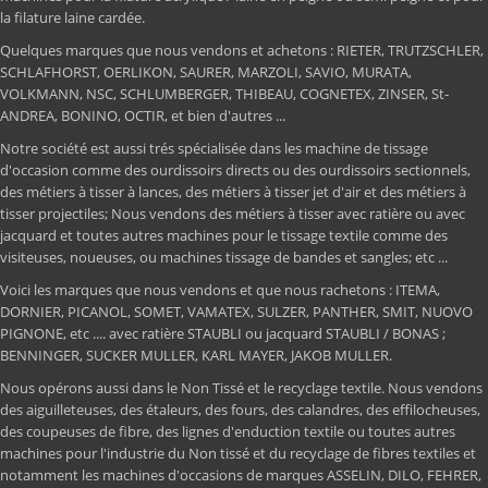
la filature laine cardée.
Quelques marques que nous vendons et achetons : RIETER, TRUTZSCHLER,
SCHLAFHORST, OERLIKON, SAURER, MARZOLI, SAVIO, MURATA,
VOLKMANN, NSC, SCHLUMBERGER, THIBEAU, COGNETEX, ZINSER, St-
ANDREA, BONINO, OCTIR, et bien d'autres ...
Notre société est aussi trés spécialisée dans les machine de tissage
d'occasion comme des ourdissoirs directs ou des ourdissoirs sectionnels,
des métiers à tisser à lances, des métiers à tisser jet d'air et des métiers à
tisser projectiles; Nous vendons des métiers à tisser avec ratière ou avec
jacquard et toutes autres machines pour le tissage textile comme des
visiteuses, noueuses, ou machines tissage de bandes et sangles; etc ...
Voici les marques que nous vendons et que nous rachetons : ITEMA,
DORNIER, PICANOL, SOMET, VAMATEX, SULZER, PANTHER, SMIT, NUOVO
PIGNONE, etc .... avec ratière STAUBLI ou jacquard STAUBLI / BONAS ;
BENNINGER, SUCKER MULLER, KARL MAYER, JAKOB MULLER.
Nous opérons aussi dans le Non Tissé et le recyclage textile. Nous vendons
des aiguilleteuses, des étaleurs, des fours, des calandres, des effilocheuses,
des coupeuses de fibre, des lignes d'enduction textile ou toutes autres
machines pour l'industrie du Non tissé et du recyclage de fibres textiles et
notamment les machines d'occasions de marques ASSELIN, DILO, FEHRER,