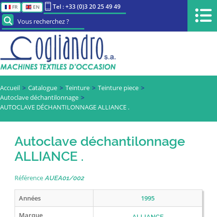
Tel : +33 (0)3 20 25 49 49
FR
EN
Vous recherchez ?
Accueil
Catalogue
Teinture
Teinture piece
Autoclave déchantilonnage
AUTOCLAVE DÉCHANTILONNAGE ALLIANCE .
Autoclave déchantilonnage
ALLIANCE .
Référence
AUEA01/002
Années
1995
Marque
ALLIANCE