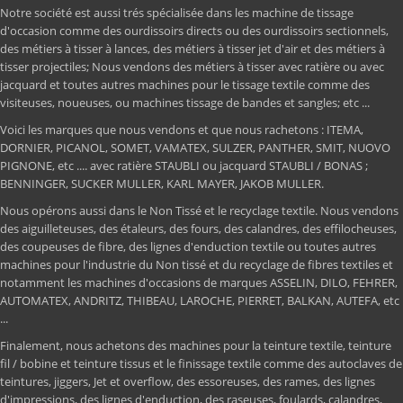
Notre société est aussi trés spécialisée dans les machine de tissage
d'occasion comme des ourdissoirs directs ou des ourdissoirs sectionnels,
des métiers à tisser à lances, des métiers à tisser jet d'air et des métiers à
tisser projectiles; Nous vendons des métiers à tisser avec ratière ou avec
jacquard et toutes autres machines pour le tissage textile comme des
visiteuses, noueuses, ou machines tissage de bandes et sangles; etc ...
Voici les marques que nous vendons et que nous rachetons : ITEMA,
DORNIER, PICANOL, SOMET, VAMATEX, SULZER, PANTHER, SMIT, NUOVO
PIGNONE, etc .... avec ratière STAUBLI ou jacquard STAUBLI / BONAS ;
BENNINGER, SUCKER MULLER, KARL MAYER, JAKOB MULLER.
Nous opérons aussi dans le Non Tissé et le recyclage textile. Nous vendons
des aiguilleteuses, des étaleurs, des fours, des calandres, des effilocheuses,
des coupeuses de fibre, des lignes d'enduction textile ou toutes autres
machines pour l'industrie du Non tissé et du recyclage de fibres textiles et
notamment les machines d'occasions de marques ASSELIN, DILO, FEHRER,
AUTOMATEX, ANDRITZ, THIBEAU, LAROCHE, PIERRET, BALKAN, AUTEFA, etc
...
Finalement, nous achetons des machines pour la teinture textile, teinture
fil / bobine et teinture tissus et le finissage textile comme des autoclaves de
teintures, jiggers, Jet et overflow, des essoreuses, des rames, des lignes
d'impressions, des lignes d'enduction, des raseuses, foulards, calandres,