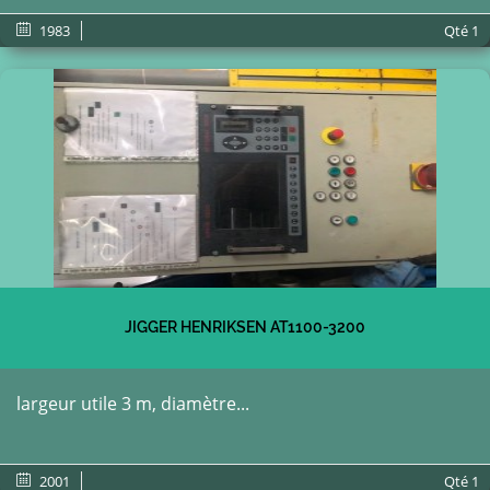
1983
Qté
1
JIGGER HENRIKSEN AT1100-3200
largeur utile 3 m, diamètre...
2001
Qté
1