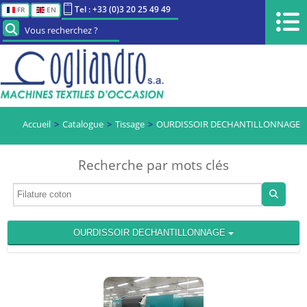
Tel : +33 (0)3 20 25 49 49
FR
EN
Vous recherchez ?
Accueil
Catalogue
Tissage
OURDISSOIR DECHANTILLONNAGE
Recherche par mots clés
OURDISSOIR DECHANTILLONNAGE