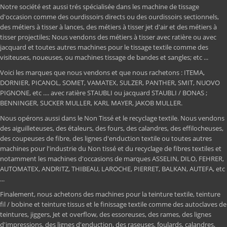
Notre société est aussi trés spécialisée dans les machine de tissage
d'occasion comme des ourdissoirs directs ou des ourdissoirs sectionnels,
des métiers à tisser à lances, des métiers à tisser jet d'air et des métiers à
tisser projectiles; Nous vendons des métiers à tisser avec ratière ou avec
jacquard et toutes autres machines pour le tissage textile comme des
visiteuses, noueuses, ou machines tissage de bandes et sangles; etc ...
Voici les marques que nous vendons et que nous rachetons : ITEMA,
DORNIER, PICANOL, SOMET, VAMATEX, SULZER, PANTHER, SMIT, NUOVO
PIGNONE, etc .... avec ratière STAUBLI ou jacquard STAUBLI / BONAS ;
BENNINGER, SUCKER MULLER, KARL MAYER, JAKOB MULLER.
Nous opérons aussi dans le Non Tissé et le recyclage textile. Nous vendons
des aiguilleteuses, des étaleurs, des fours, des calandres, des effilocheuses,
des coupeuses de fibre, des lignes d'enduction textile ou toutes autres
machines pour l'industrie du Non tissé et du recyclage de fibres textiles et
notamment les machines d'occasions de marques ASSELIN, DILO, FEHRER,
AUTOMATEX, ANDRITZ, THIBEAU, LAROCHE, PIERRET, BALKAN, AUTEFA, etc
...
Finalement, nous achetons des machines pour la teinture textile, teinture
fil / bobine et teinture tissus et le finissage textile comme des autoclaves de
teintures, jiggers, Jet et overflow, des essoreuses, des rames, des lignes
d'impressions, des lignes d'enduction, des raseuses, foulards, calandres,