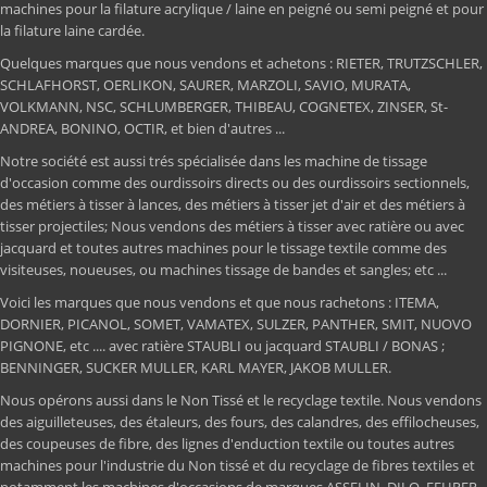
machines pour la filature acrylique / laine en peigné ou semi peigné et pour
la filature laine cardée.
Quelques marques que nous vendons et achetons : RIETER, TRUTZSCHLER,
SCHLAFHORST, OERLIKON, SAURER, MARZOLI, SAVIO, MURATA,
VOLKMANN, NSC, SCHLUMBERGER, THIBEAU, COGNETEX, ZINSER, St-
ANDREA, BONINO, OCTIR, et bien d'autres ...
Notre société est aussi trés spécialisée dans les machine de tissage
d'occasion comme des ourdissoirs directs ou des ourdissoirs sectionnels,
des métiers à tisser à lances, des métiers à tisser jet d'air et des métiers à
tisser projectiles; Nous vendons des métiers à tisser avec ratière ou avec
jacquard et toutes autres machines pour le tissage textile comme des
visiteuses, noueuses, ou machines tissage de bandes et sangles; etc ...
Voici les marques que nous vendons et que nous rachetons : ITEMA,
DORNIER, PICANOL, SOMET, VAMATEX, SULZER, PANTHER, SMIT, NUOVO
PIGNONE, etc .... avec ratière STAUBLI ou jacquard STAUBLI / BONAS ;
BENNINGER, SUCKER MULLER, KARL MAYER, JAKOB MULLER.
Nous opérons aussi dans le Non Tissé et le recyclage textile. Nous vendons
des aiguilleteuses, des étaleurs, des fours, des calandres, des effilocheuses,
des coupeuses de fibre, des lignes d'enduction textile ou toutes autres
machines pour l'industrie du Non tissé et du recyclage de fibres textiles et
notamment les machines d'occasions de marques ASSELIN, DILO, FEHRER,