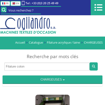
Tel : +33 (0)3 20 25 49 49
FR
EN
Vous recherchez ?
Accueil
Catalogue
Filature acrylique / laine
CHARGEUSES
Recherche par mots clés
CHARGEUSES