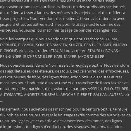
Notre société est aussi trés spécialisée dans les machine de tissage
d'occasion comme des ourdissoirs directs ou des ourdissoirs sectionnels,
des métiers à tisser à lances, des métiers à tisser jet d'air et des métiers à
tisser projectiles; Nous vendons des métiers à tisser avec ratière ou avec
jacquard et toutes autres machines pour le tissage textile comme des
visiteuses, noueuses, ou machines tissage de bandes et sangles; etc ...
Voici les marques que nous vendons et que nous rachetons : ITEMA,
DORNIER, PICANOL, SOMET, VAMATEX, SULZER, PANTHER, SMIT, NUOVO
PIGNONE, etc .... avec ratière STAUBLI ou jacquard STAUBLI / BONAS ;
BENNINGER, SUCKER MULLER, KARL MAYER, JAKOB MULLER.
Nous opérons aussi dans le Non Tissé et le recyclage textile. Nous vendons
des aiguilleteuses, des étaleurs, des fours, des calandres, des effilocheuses,
des coupeuses de fibre, des lignes d'enduction textile ou toutes autres
machines pour l'industrie du Non tissé et du recyclage de fibres textiles et
notamment les machines d'occasions de marques ASSELIN, DILO, FEHRER,
AUTOMATEX, ANDRITZ, THIBEAU, LAROCHE, PIERRET, BALKAN, AUTEFA, etc
...
Finalement, nous achetons des machines pour la teinture textile, teinture
fil / bobine et teinture tissus et le finissage textile comme des autoclaves de
teintures, jiggers, Jet et overflow, des essoreuses, des rames, des lignes
d'impressions, des lignes d'enduction, des raseuses, foulards, calandres,