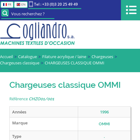
Tel : +33 (0)3 20 25 49 49
FR
EN
Vous recherchez ?
Accueil
Catalogue
Filature acrylique / laine
Chargeuses
Chargeuses classique
CHARGEUSES CLASSIQUE OMMI
Chargeuses classique OMMI
Référence
CHZO01/001
Années
1996
Marque
OMMI
Type
.