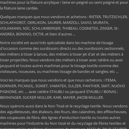
machines pour la filature acrylique / laine en peigné ou semi peigné et pour
la filature laine cardée.
Quelques marques que nous vendons et achetons : RIETER, TRUTZSCHLER,
SCHLAFHORST, OERLIKON, SAURER, MARZOLI, SAVIO, MURATA,
VOLKMANN, NSC, SCHLUMBERGER, THIBEAU, COGNETEX, ZINSER, St-
ANDREA, BONINO, OCTIR, et bien d'autres ...
Notre société est aussi trés spécialisée dans les machine de tissage
d'occasion comme des ourdissoirs directs ou des ourdissoirs sectionnels,
des métiers à tisser à lances, des métiers à tisser jet d'air et des métiers à
tisser projectiles; Nous vendons des métiers à tisser avec ratière ou avec
jacquard et toutes autres machines pour le tissage textile comme des
visiteuses, noueuses, ou machines tissage de bandes et sangles; etc ...
Voici les marques que nous vendons et que nous rachetons : ITEMA,
DORNIER, PICANOL, SOMET, VAMATEX, SULZER, PANTHER, SMIT, NUOVO
PIGNONE, etc .... avec ratière STAUBLI ou jacquard STAUBLI / BONAS ;
BENNINGER, SUCKER MULLER, KARL MAYER, JAKOB MULLER.
Nous opérons aussi dans le Non Tissé et le recyclage textile. Nous vendons
des aiguilleteuses, des étaleurs, des fours, des calandres, des effilocheuses,
des coupeuses de fibre, des lignes d'enduction textile ou toutes autres
machines pour l'industrie du Non tissé et du recyclage de fibres textiles et
notamment les machines d'occasions de marques ASSELIN, DILO, FEHRER,