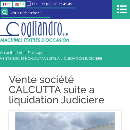
Tel : +33 (0)3 20 25 49 49
FR
EN
Vous recherchez ?
Accueil
Lot
Finissage
VENTE SOCIÉTÉ CALCUTTA SUITE A LIQUIDATION JUDICIERE
Vente société
CALCUTTA suite a
liquidation Judiciere