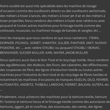
Notre société est aussi trés spécialisée dans les machine de tissage
d'occasion comme des ourdissoirs directs ou des ourdissoirs sectionnels,
des métiers à tisser à lances, des métiers à tisser jet d'air et des métiers à
tisser projectiles; Nous vendons des métiers à tisser avec ratière ou avec
jacquard et toutes autres machines pour le tissage textile comme des
visiteuses, noueuses, ou machines tissage de bandes et sangles; etc ...
Voici les marques que nous vendons et que nous rachetons : ITEMA,
DORNIER, PICANOL, SOMET, VAMATEX, SULZER, PANTHER, SMIT, NUOVO
PIGNONE, etc .... avec ratière STAUBLI ou jacquard STAUBLI / BONAS ;
BENNINGER, SUCKER MULLER, KARL MAYER, JAKOB MULLER.
Nous opérons aussi dans le Non Tissé et le recyclage textile. Nous vendons
des aiguilleteuses, des étaleurs, des fours, des calandres, des effilocheuses,
des coupeuses de fibre, des lignes d'enduction textile ou toutes autres
machines pour l'industrie du Non tissé et du recyclage de fibres textiles et
notamment les machines d'occasions de marques ASSELIN, DILO, FEHRER,
AUTOMATEX, ANDRITZ, THIBEAU, LAROCHE, PIERRET, BALKAN, AUTEFA, etc
...
Finalement, nous achetons des machines pour la teinture textile, teinture
fil / bobine et teinture tissus et le finissage textile comme des autoclaves de
teintures, jiggers, Jet et overflow, des essoreuses, des rames, des lignes