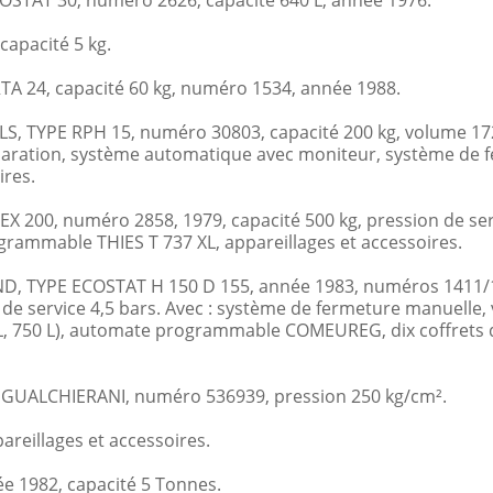
AT 30, numéro 2626, capacité 640 L, année 1976.
pacité 5 kg.
A 24, capacité 60 kg, numéro 1534, année 1988.
TYPE RPH 15, numéro 30803, capacité 200 kg, volume 1720 L
éparation, système automatique avec moniteur, système de 
ires.
200, numéro 2858, 1979, capacité 500 kg, pression de serv
grammable THIES T 737 XL, appareillages et accessoires.
TYPE ECOSTAT H 150 D 155, année 1983, numéros 1411/141
n de service 4,5 bars. Avec : système de fermeture manuelle,
00 L, 750 L), automate programmable COMEUREG, dix coffrets
UALCHIERANI, numéro 536939, pression 250 kg/cm².
illages et accessoires.
e 1982, capacité 5 Tonnes.