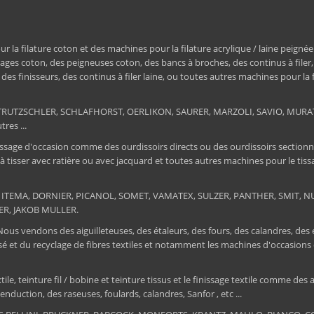
a filature coton et des machines pour la filature acrylique / laine peignée
ages coton, des peigneuses coton, des bancs à broches, des continus à filer
e, des finisseurs, des continus à filer laine, ou toutes autres machines pour la
ER, TRUTZSCHLER, SCHLAFHORST, OERLIKON, SAURER, MARZOLI, SAVIO, MU
res ...
ssage d'occasion comme des ourdissoirs directs ou des ourdissoirs sectionnels,
 à tisser avec ratière ou avec jacquard et toutes autres machines pour le ti
 : ITEMA, DORNIER, PICANOL, SOMET, VAMATEX, SULZER, PANTHER, SMIT, NUOV
ER, JAKOB MULLER.
 Nous vendons des aiguilleteuses, des étaleurs, des fours, des calandres, des
tissé et du recyclage de fibres textiles et notamment les machines d'occa
, teinture fil / bobine et teinture tissus et le finissage textile comme des au
nduction, des raseuses, foulards, calandres, Sanfor , etc ...