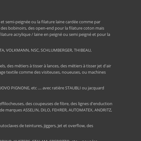
 et semi-peignée ou la filature laine cardée comme par
, des bobinoirs, des open-end pour la filature coton mais
 filature acrylique / laine en peigné ou semi peigné et pour la
RATA, VOLKMANN, NSC, SCHLUMBERGER, THIBEAU,
 des métiers à tisser à lances, des métiers à tisser jet d'air
ssage textile comme des visiteuses, noueuses, ou machines
O PIGNONE, etc .... avec ratière STAUBLI ou jacquard
 effilocheuses, des coupeuses de fibre, des lignes d'enduction
sions de marques ASSELIN, DILO, FEHRER, AUTOMATEX, ANDRITZ,
toclaves de teintures, jiggers, Jet et overflow, des