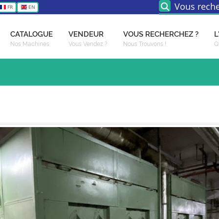
Vous reche
FR
EN
CATALOGUE
VENDEUR
VOUS RECHERCHEZ ?
L
Nos Machines
Vous Vendez ?
Nous Trouvons !
Q