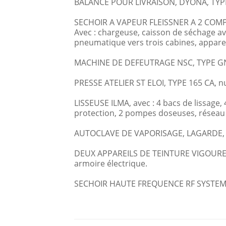
BALANCE POUR LIVRAISON, DYONA, TYPE S
SECHOIR A VAPEUR FLEISSNER A 2 COM
Avec : chargeuse, caisson de séchage av
pneumatique vers trois cabines, apparei
MACHINE DE DEFEUTRAGE NSC, TYPE GN5, n
PRESSE ATELIER ST ELOI, TYPE 165 CA, n
LISSEUSE ILMA, avec : 4 bacs de lissage
protection, 2 pompes doseuses, réseau d
AUTOCLAVE DE VAPORISAGE, LAGARDE, 
DEUX APPAREILS DE TEINTURE VIGOUREUX, 
armoire électrique.
SECHOIR HAUTE FREQUENCE RF SYSTEMS, T