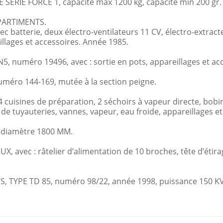
ERIE FORCE 1, capacité max 1200 kg, capacité min 200 gr.
PARTIMENTS.
ec batterie, deux électro-ventilateurs 11 CV, électro-extrac
llages et accessoires. Année 1985.
uméro 19496, avec : sortie en pots, appareillages et acce
uméro 144-169, mutée à la section peigne.
, 4 cuisines de préparation, 2 séchoirs à vapeur directe, bo
e tuyauteries, vannes, vapeur, eau froide, appareillages et
diamètre 1800 MM.
avec : râtelier d’alimentation de 10 broches, tête d’étira
YPE TD 85, numéro 98/22, année 1998, puissance 150 KVA,