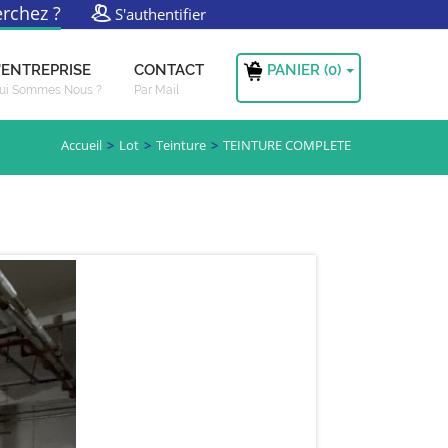
rchez ?
S'authentifier
PANIER (
0
)
'ENTREPRISE
CONTACT
ui Sommes Nous ?
Par Mail
Accueil
Lot
Teinture
TEINTURE COMPLETE