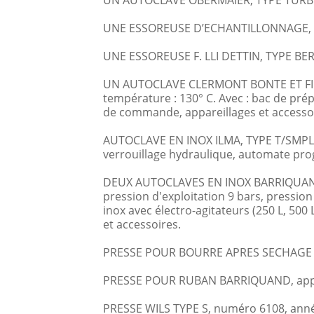
UN AUTOCLAVE OBERMAIER, TYPE TURBOST
UNE ESSOREUSE D’ECHANTILLONNAGE, ca
UNE ESSOREUSE F. LLI DETTIN, TYPE BERT
UN AUTOCLAVE CLERMONT BONTE ET FILS, 
température : 130° C. Avec : bac de pr
de commande, appareillages et accesso
AUTOCLAVE EN INOX ILMA, TYPE T/SMPLEX 
verrouillage hydraulique, automate pro
DEUX AUTOCLAVES EN INOX BARRIQUAND, 
pression d'exploitation 9 bars, pressio
inox avec électro-agitateurs (250 L, 5
et accessoires.
PRESSE POUR BOURRE APRES SECHAGE G
PRESSE POUR RUBAN BARRIQUAND, appare
PRESSE WILS TYPE S, numéro 6108, anné