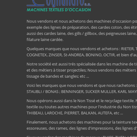
Nous vendons et nous achetons des machines d'occasion pour l
exemple des lignes de préparation, des cardes coton, des étir
aussi des cardes laine, des gills / gillbox, des peigneuses lain
filature laine cardée.
Quelques marques que nous vendons et achetons : RIET
COGNETEX, ZINSER, St-ANDREA, BONINO, OCTIR, et bien d'aut
Notre société est aussi trés spécialisée dans les machine de ti
et des métiers à tisser projectiles; Nous vendons des métiers
tissage de bandes et sangles; etc ...
Voici les marques que nous vendons et que nous rachetons
STAUBLI / BONAS ; BENNINGER, SUCKER MULLER, KARL MAY
Nous opérons aussi dans le Non Tissé et le recyclage textile.
textile ou toutes autres machines pour l'industrie du Non 
THIBEAU, LAROCHE, PIERRET, BALKAN, AUTEFA, etc ...
Finalement, nous achetons des machines pour la teinture textile
essoreuses, des rames, des lignes d'impressions, des lignes d'e