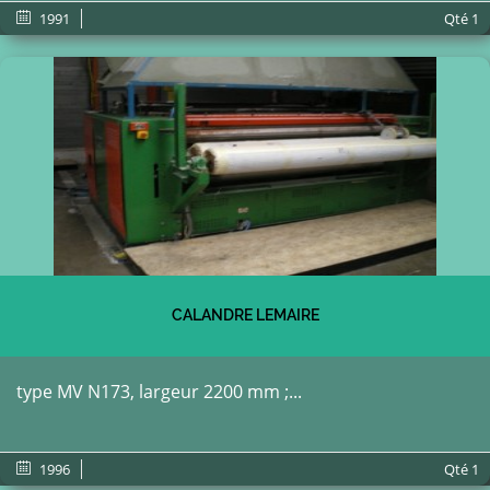
1991
Qté
1
CALANDRE LEMAIRE
type MV N173, largeur 2200 mm ;...
1996
Qté
1