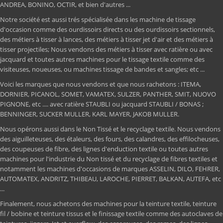
ANDREA, BONINO, OCTIR, et bien d'autres ...
Notre société est aussi trés spécialisée dans les machine de tissage
d'occasion comme des ourdissoirs directs ou des ourdissoirs sectionnels,
des métiers à tisser à lances, des métiers à tisser jet d'air et des métiers à
tisser projectiles; Nous vendons des métiers à tisser avec ratière ou avec
jacquard et toutes autres machines pour le tissage textile comme des
visiteuses, noueuses, ou machines tissage de bandes et sangles; etc ...
Voici les marques que nous vendons et que nous rachetons : ITEMA,
DORNIER, PICANOL, SOMET, VAMATEX, SULZER, PANTHER, SMIT, NUOVO
PIGNONE, etc .... avec ratière STAUBLI ou jacquard STAUBLI / BONAS ;
BENNINGER, SUCKER MULLER, KARL MAYER, JAKOB MULLER.
Nous opérons aussi dans le Non Tissé et le recyclage textile. Nous vendons
des aiguilleteuses, des étaleurs, des fours, des calandres, des effilocheuses,
des coupeuses de fibre, des lignes d'enduction textile ou toutes autres
machines pour l'industrie du Non tissé et du recyclage de fibres textiles et
notamment les machines d'occasions de marques ASSELIN, DILO, FEHRER,
AUTOMATEX, ANDRITZ, THIBEAU, LAROCHE, PIERRET, BALKAN, AUTEFA, etc
...
Finalement, nous achetons des machines pour la teinture textile, teinture
fil / bobine et teinture tissus et le finissage textile comme des autoclaves de