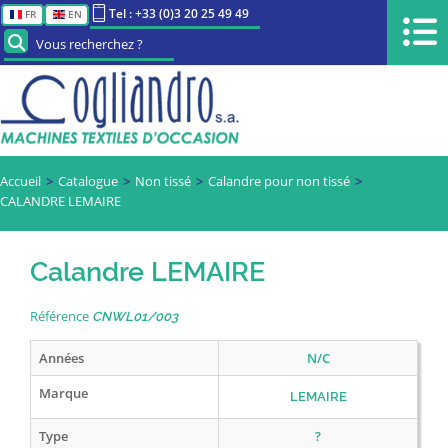
Tel : +33 (0)3 20 25 49 49
FR
EN
Vous recherchez ?
Accueil
Catalogue
Non tissé
Calandre pour non tissé
CALANDRE LEMAIRE
Calandre LEMAIRE
Référence
CNWL01/003
Années
N/C
Marque
LEMAIRE
Type
?