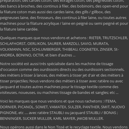
préparation, des cardes coton, des étirages coton, des peigneuses coton,
des bancs à broches, des continus à filer, des bobinoirs, des open-end pour
la filature coton mais aussi des cardes laine, des gills / gillbox, des
peigneuses laine, des finisseurs, des continus à filer laine, ou toutes autres
machines pour la filature acrylique / laine en peigné ou semi peigné et pour
la filature laine cardée.
Quelques marques que nous vendons et achetons : RIETER, TRUTZSCHLER,
SCHLAFHORST, OERLIKON, SAURER, MARZOLI, SAVIO, MURATA,
VOLKMANN, NSC, SCHLUMBERGER, THIBEAU, COGNETEX, ZINSER, St-
ANDREA, BONINO, OCTIR, et bien d'autres ...
Notre société est aussi trés spécialisée dans les machine de tissage
d'occasion comme des ourdissoirs directs ou des ourdissoirs sectionnels,
des métiers à tisser à lances, des métiers à tisser jet d'air et des métiers à
tisser projectiles; Nous vendons des métiers à tisser avec ratière ou avec
jacquard et toutes autres machines pour le tissage textile comme des
visiteuses, noueuses, ou machines tissage de bandes et sangles; etc ...
Voici les marques que nous vendons et que nous rachetons : ITEMA,
DORNIER, PICANOL, SOMET, VAMATEX, SULZER, PANTHER, SMIT, NUOVO
PIGNONE, etc .... avec ratière STAUBLI ou jacquard STAUBLI / BONAS ;
BENNINGER, SUCKER MULLER, KARL MAYER, JAKOB MULLER.
Nous opérons aussi dans le Non Tissé et le recyclage textile. Nous vendons