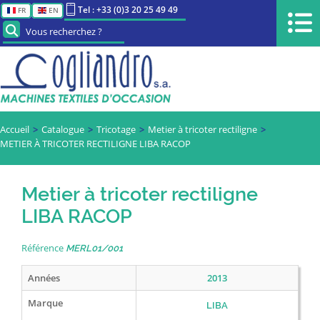
Tel : +33 (0)3 20 25 49 49
FR
EN
Vous recherchez ?
Accueil
Catalogue
Tricotage
Metier à tricoter rectiligne
METIER À TRICOTER RECTILIGNE LIBA RACOP
Metier à tricoter rectiligne
LIBA RACOP
Référence
MERL01/001
Années
2013
Marque
LIBA