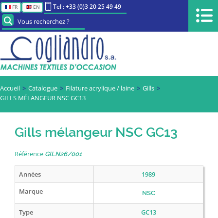
Tel : +33 (0)3 20 25 49 49
FR
EN
Vous recherchez ?
Accueil
Catalogue
Filature acrylique / laine
Gills
GILLS MÉLANGEUR NSC GC13
Gills mélangeur NSC GC13
Référence
GILN26/001
Années
1989
Marque
NSC
Type
GC13