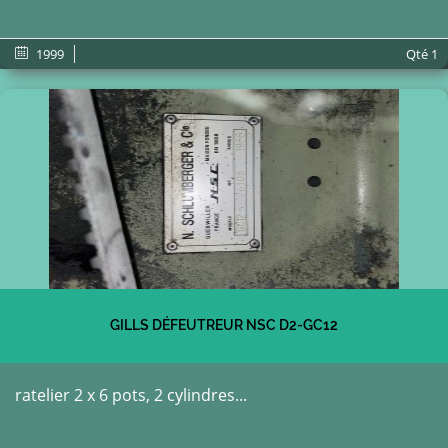
1999
Qté
1
GILLS DÉFEUTREUR NSC D2-GC12
ratelier 2 x 6 pots, 2 cylindres...