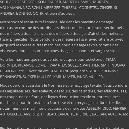
SCHLAFHORST, OERLIKON, SAURER, MARZOLI, SAVIO, MURATA,
VOLKMANN, NSC, SCHLUMBERGER, THIBEAU, COGNETEX, ZINSER, St-
ANDREA, BONINO, OCTIR, et bien d'autres ...
Notre société est aussi trés spécialisée dans les machine de tissage
d'occasion comme des ourdissoirs directs ou des ourdissoirs sectionnels,
des métiers à tisser à lances, des métiers à tisser jet d'air et des métiers à
tisser projectiles; Nous vendons des métiers à tisser avec ratière ou avec
jacquard et toutes autres machines pour le tissage textile comme des
visiteuses, noueuses, ou machines tissage de bandes et sangles; etc ...
Voici les marques que nous vendons et que nous rachetons : ITEMA,
DORNIER, PICANOL, SOMET, VAMATEX, SULZER, PANTHER, SMIT, NUOVO
PIGNONE, etc .... avec ratière STAUBLI ou jacquard STAUBLI / BONAS ;
BENNINGER, SUCKER MULLER, KARL MAYER, JAKOB MULLER.
Nous opérons aussi dans le Non Tissé et le recyclage textile. Nous vendons
des aiguilleteuses, des étaleurs, des fours, des calandres, des effilocheuses,
des coupeuses de fibre, des lignes d'enduction textile ou toutes autres
machines pour l'industrie du Non tissé et du recyclage de fibres textiles et
notamment les machines d'occasions de marques ASSELIN, DILO, FEHRER,
AUTOMATEX, ANDRITZ, THIBEAU, LAROCHE, PIERRET, BALKAN, AUTEFA, etc
...
Finalement, nous achetons des machines pour la teinture textile, teinture