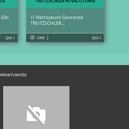
QUE
TRUTZSCHLER NOVACOTONIA
Silo
\1 Nettoyeuse Ouvreuse
TRUTZSCHLER...
Qté
1
1995
Qté
1
PPORTUNITÉS