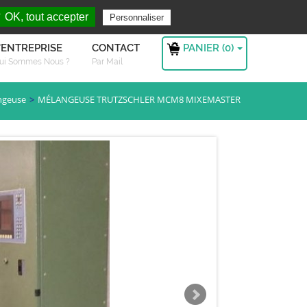
rchez ?
S'authentifier
 OK, tout accepter
Personnaliser
PANIER (
0
)
'ENTREPRISE
CONTACT
ui Sommes Nous ?
Par Mail
ngeuse
MÉLANGEUSE TRUTZSCHLER MCM8 MIXEMASTER