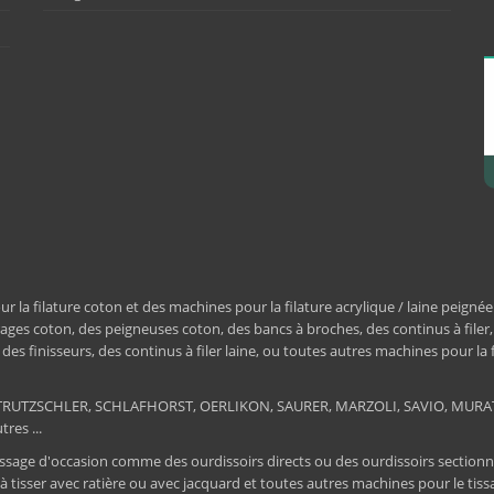
a filature coton et des machines pour la filature acrylique / laine peignée
ages coton, des peigneuses coton, des bancs à broches, des continus à filer
e, des finisseurs, des continus à filer laine, ou toutes autres machines pour la
ER, TRUTZSCHLER, SCHLAFHORST, OERLIKON, SAURER, MARZOLI, SAVIO, MU
res ...
ssage d'occasion comme des ourdissoirs directs ou des ourdissoirs sectionnels,
 à tisser avec ratière ou avec jacquard et toutes autres machines pour le ti