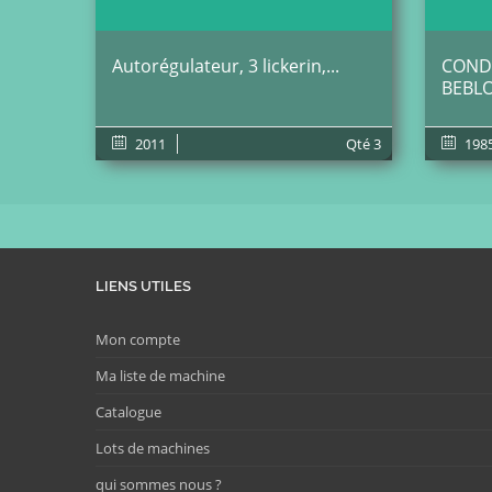
Autorégulateur, 3 lickerin,...
CONDE
BEBLO
2011
Qté
3
198
LIENS UTILES
Mon compte
Ma liste de machine
Catalogue
Lots de machines
qui sommes nous ?