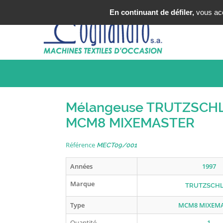
Tel : +33 (0)3 20 25 49 49
En continuant de défiler,
vous acce
Mélangeuse TRUTZSCH
MCM8 MIXEMASTER
Référence
MECT09/001
Années
1997
Marque
TRUTZSCH
Type
MCM8 MIXEM
Quantité
1