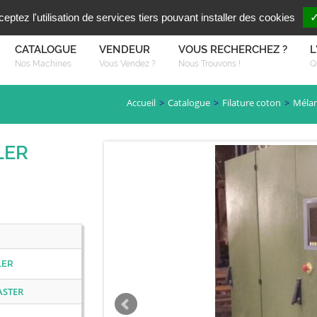
Vous reche
FR
EN
ptez l'utilisation de services tiers pouvant installer des cookies
✓
CATALOGUE
VENDEUR
VOUS RECHERCHEZ ?
L
Nos Machines
Vous Vendez ?
Nous Trouvons !
Q
Accueil
Catalogue
Filature coton
Méla
LER
LER
ASTER