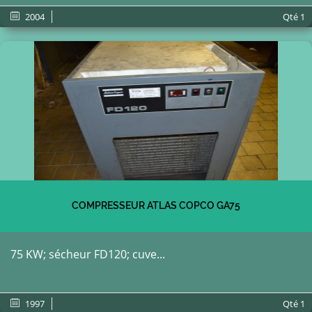
2004
Qté
1
COMPRESSEUR ATLAS COPCO GA75
75 KW; sécheur FD120; cuve...
1997
Qté
1