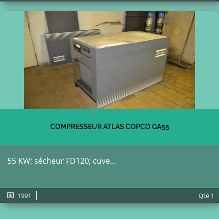
COMPRESSEUR ATLAS COPCO GA55
55 KW; sécheur FD120; cuve...
1991
Qté
1