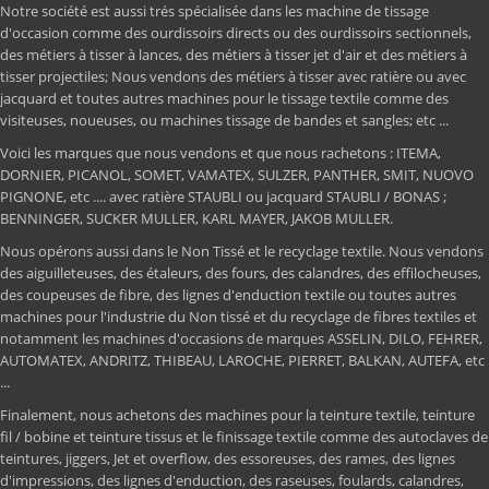
Notre société est aussi trés spécialisée dans les machine de tissage
d'occasion comme des ourdissoirs directs ou des ourdissoirs sectionnels,
des métiers à tisser à lances, des métiers à tisser jet d'air et des métiers à
tisser projectiles; Nous vendons des métiers à tisser avec ratière ou avec
jacquard et toutes autres machines pour le tissage textile comme des
visiteuses, noueuses, ou machines tissage de bandes et sangles; etc ...
Voici les marques que nous vendons et que nous rachetons : ITEMA,
DORNIER, PICANOL, SOMET, VAMATEX, SULZER, PANTHER, SMIT, NUOVO
PIGNONE, etc .... avec ratière STAUBLI ou jacquard STAUBLI / BONAS ;
BENNINGER, SUCKER MULLER, KARL MAYER, JAKOB MULLER.
Nous opérons aussi dans le Non Tissé et le recyclage textile. Nous vendons
des aiguilleteuses, des étaleurs, des fours, des calandres, des effilocheuses,
des coupeuses de fibre, des lignes d'enduction textile ou toutes autres
machines pour l'industrie du Non tissé et du recyclage de fibres textiles et
notamment les machines d'occasions de marques ASSELIN, DILO, FEHRER,
AUTOMATEX, ANDRITZ, THIBEAU, LAROCHE, PIERRET, BALKAN, AUTEFA, etc
...
Finalement, nous achetons des machines pour la teinture textile, teinture
fil / bobine et teinture tissus et le finissage textile comme des autoclaves de
teintures, jiggers, Jet et overflow, des essoreuses, des rames, des lignes
d'impressions, des lignes d'enduction, des raseuses, foulards, calandres,