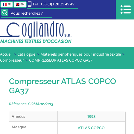
Tel : +33 (0)3 20 25 49 49
FR
EN
Vous recherchez ?
Accueil
Catalogue
Matériels périphériques pour industrie textile
Compresseur
COMPRESSEUR ATLAS COPCO GA37
Compresseur ATLAS COPCO
GA37
Référence
COMA02/003
Années
1998
Marque
ATLAS COPCO