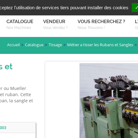
Vous reche
FR
EN
ptez l'utilisation de services tiers pouvant installer des cookies
✓
CATALOGUE
VENDEUR
VOUS RECHERCHEZ ?
L
Nos Machines
Vous Vendez ?
Nous Trouvons !
Q
Accueil
Catalogue
Tissage
Métier a tisser les Rubans et Sangles
s et
2
er ou Mueller
 et ruban. Cette
an, la sangle et
003