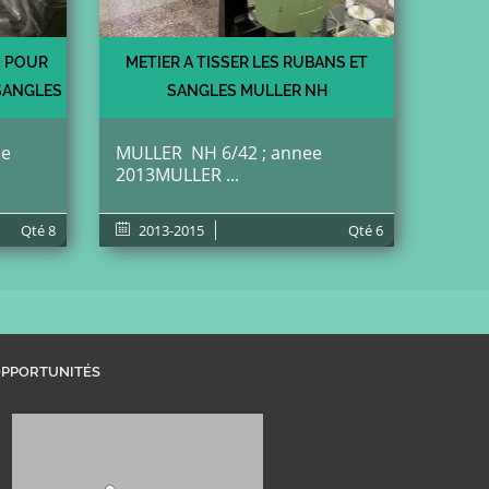
2 POUR
METIER A TISSER LES RUBANS ET
 SANGLES
SANGLES MULLER NH
de
MULLER NH 6/42 ; annee
2013MULLER ...
Qté
8
2013-2015
Qté
6
PPORTUNITÉS