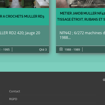
METIER JAKOB MULLER NF4
ER A CROCHETS MULLER RD3
TISSAGE ÉTROIT, RUBANS ET
LLER RD2 420; Jauge 20
NFN42 ; 6/272 machines 
1988...
 - 1995
Qté
3
1988 - 1989
O
Contact
RGPD