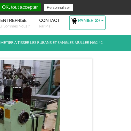
rchez ?
S'authentifier
 OK, tout accepter
Personnaliser
PANIER (
0
)
'ENTREPRISE
CONTACT
ui Sommes Nous ?
Par Mail
METIER A TISSER LES RUBANS ET SANGLES MULLER NG2 42