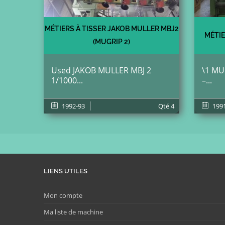
MÉTIERS À TISSER JAKOB MULLER MBJ2
MÉTI
(MUGRIP 2)
Used JAKOB MULLER MBJ 2
\1 MU
1/1000...
–...
1992-93
Qté
4
1991
LIENS UTILES
Mon compte
Ma liste de machine