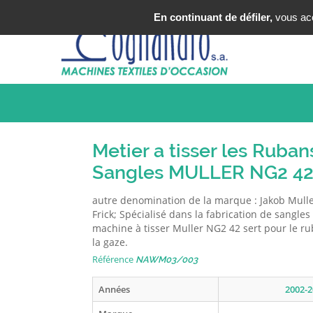
Tel : +33 (0)3 20 25 49 49
En continuant de défiler,
vous acce
Metier a tisser les Ruban
Sangles MULLER NG2 4
autre denomination de la marque : Jakob Mull
Frick; Spécialisé dans la fabrication de sangles
machine à tisser Muller NG2 42 sert pour le rub
la gaze.
Référence
NAWM03/003
Années
2002-2