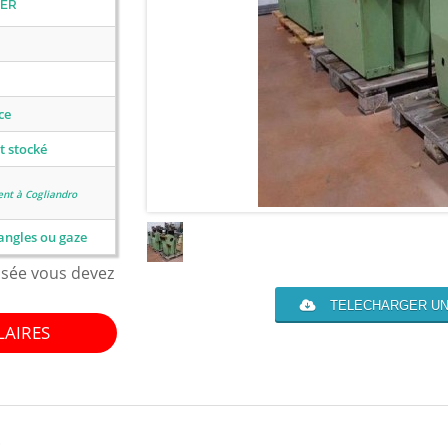
ER
ce
t stocké
ent à Cogliandro
angles ou gaze
isée vous devez
TELECHARGER UN
LAIRES
: