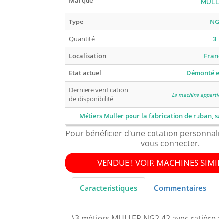
Marque
MULL
Type
NG
Quantité
3
Localisation
Fran
Etat actuel
Démonté e
Dernière vérification
La machine apparti
de disponibilité
Métiers Muller pour la fabrication de ruban, s
Pour bénéficier d'une cotation personnal
vous connecter.
VENDUE ! VOIR MACHINES SIMI
Caracteristiques
Commentaires
\3 métiers MULLER NG2 42 avec ratière 