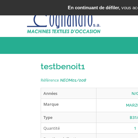
Tel : +33 (0)3 20 25 49 49
En continuant de défiler,
vous acce
testbenoit1
Référence
NEOM01/008
Années
N/
Marque
MARZ
Type
B31
Quantité
1