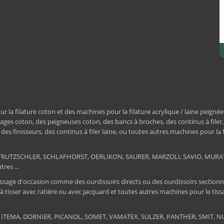
a filature coton et des machines pour la filature acrylique / laine peignée
ages coton, des peigneuses coton, des bancs à broches, des continus à filer
e, des finisseurs, des continus à filer laine, ou toutes autres machines pour la
ER, TRUTZSCHLER, SCHLAFHORST, OERLIKON, SAURER, MARZOLI, SAVIO, MU
res ...
ssage d'occasion comme des ourdissoirs directs ou des ourdissoirs sectionnels,
 à tisser avec ratière ou avec jacquard et toutes autres machines pour le ti
 : ITEMA, DORNIER, PICANOL, SOMET, VAMATEX, SULZER, PANTHER, SMIT, NUOV