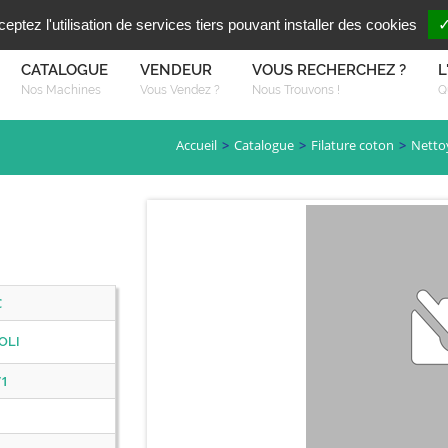
Vous reche
FR
EN
ptez l'utilisation de services tiers pouvant installer des cookies
✓
CATALOGUE
VENDEUR
VOUS RECHERCHEZ ?
L
Nos Machines
Vous Vendez ?
Nous Trouvons !
Q
Accueil
Catalogue
Filature coton
Netto
C
OLI
/1