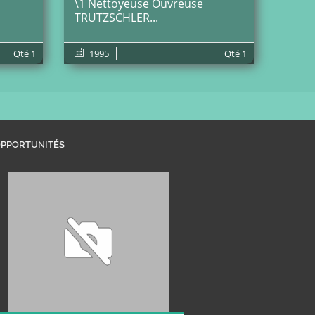
\1 Nettoyeuse Ouvreuse
TRUTZSCHLER...
Qté
1
1995
Qté
1
PPORTUNITÉS