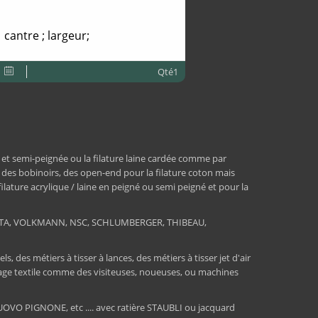
cantre ; largeur;
Qté1
 et semi-peignée ou la filature laine cardée comme par
, des bobinoirs, des open-end pour la filature coton mais
 filature acrylique / laine en peigné ou semi peigné et pour la
RATA, VOLKMANN, NSC, SCHLUMBERGER, THIBEAU,
 des métiers à tisser à lances, des métiers à tisser jet d'air
ssage textile comme des visiteuses, noueuses, ou machines
O PIGNONE, etc .... avec ratière STAUBLI ou jacquard