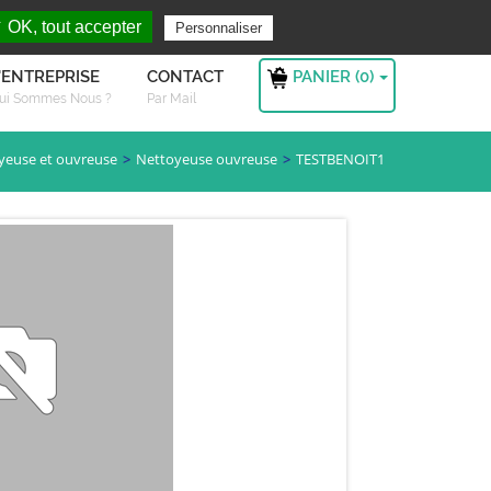
rchez ?
S'authentifier
 OK, tout accepter
Personnaliser
PANIER (
0
)
'ENTREPRISE
CONTACT
ui Sommes Nous ?
Par Mail
yeuse et ouvreuse
Nettoyeuse ouvreuse
TESTBENOIT1