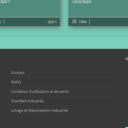
 B4/1
Uniclean
5
Qté
1
1994
O
Contact
RGPD
Condition d'utilisation et de vente
Transfert industriel
Levage et Manutention industriel