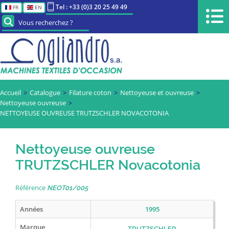
Tel : +33 (0)3 20 25 49 49
FR
EN
Vous recherchez ?
Accueil
Catalogue
Filature coton
Nettoyeuse et ouvreuse
Nettoyeuse ouvreuse
NETTOYEUSE OUVREUSE TRUTZSCHLER NOVACOTONIA
Nettoyeuse ouvreuse
TRUTZSCHLER Novacotonia
Référence
NEOT01/005
Années
1995
Marque
TRUTZSCHLER