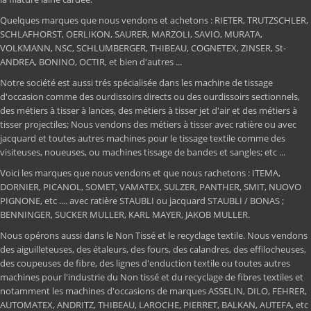
Quelques marques que nous vendons et achetons : RIETER, TRUTZSCHLER,
SCHLAFHORST, OERLIKON, SAURER, MARZOLI, SAVIO, MURATA,
VOLKMANN, NSC, SCHLUMBERGER, THIBEAU, COGNETEX, ZINSER, St-
ANDREA, BONINO, OCTIR, et bien d'autres ...
Notre société est aussi trés spécialisée dans les machine de tissage
d'occasion comme des ourdissoirs directs ou des ourdissoirs sectionnels,
des métiers à tisser à lances, des métiers à tisser jet d'air et des métiers à
tisser projectiles; Nous vendons des métiers à tisser avec ratière ou avec
jacquard et toutes autres machines pour le tissage textile comme des
visiteuses, noueuses, ou machines tissage de bandes et sangles; etc ...
Voici les marques que nous vendons et que nous rachetons : ITEMA,
DORNIER, PICANOL, SOMET, VAMATEX, SULZER, PANTHER, SMIT, NUOVO
PIGNONE, etc .... avec ratière STAUBLI ou jacquard STAUBLI / BONAS ;
BENNINGER, SUCKER MULLER, KARL MAYER, JAKOB MULLER.
Nous opérons aussi dans le Non Tissé et le recyclage textile. Nous vendons
des aiguilleteuses, des étaleurs, des fours, des calandres, des effilocheuses,
des coupeuses de fibre, des lignes d'enduction textile ou toutes autres
machines pour l'industrie du Non tissé et du recyclage de fibres textiles et
notamment les machines d'occasions de marques ASSELIN, DILO, FEHRER,
AUTOMATEX, ANDRITZ, THIBEAU, LAROCHE, PIERRET, BALKAN, AUTEFA, etc