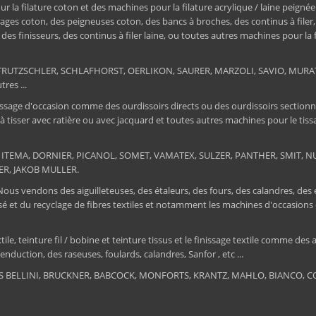
a filature coton et des machines pour la filature acrylique / laine peignée
ages coton, des peigneuses coton, des bancs à broches, des continus à filer
e, des finisseurs, des continus à filer laine, ou toutes autres machines pour la
ER, TRUTZSCHLER, SCHLAFHORST, OERLIKON, SAURER, MARZOLI, SAVIO, MU
res ...
ssage d'occasion comme des ourdissoirs directs ou des ourdissoirs sectionnels,
 à tisser avec ratière ou avec jacquard et toutes autres machines pour le ti
 : ITEMA, DORNIER, PICANOL, SOMET, VAMATEX, SULZER, PANTHER, SMIT, NUOV
ER, JAKOB MULLER.
 Nous vendons des aiguilleteuses, des étaleurs, des fours, des calandres, des
tissé et du recyclage de fibres textiles et notamment les machines d'occa
, teinture fil / bobine et teinture tissus et le finissage textile comme des au
nduction, des raseuses, foulards, calandres, Sanfor , etc ...
RIS BELLINI, BRUCKNER, BABCOCK, MONFORTS, KRANTZ, MAHLO, BIANCO, COR