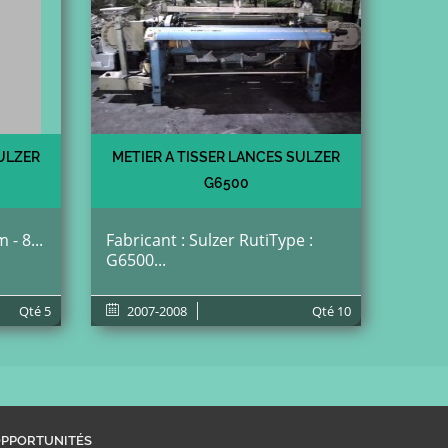
SULZER
METIER A TISSER LANCES SULZER
G6500
- 8...
Fabricant : Sulzer RutiType :
G6500...
Qté
5
2007-2008
Qté
10
PPORTUNITÉS