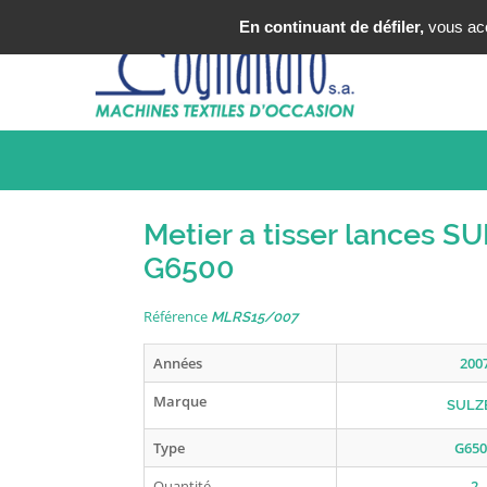
Tel : +33 (0)3 20 25 49 49
En continuant de défiler,
vous acce
Metier a tisser lances S
G6500
Référence
MLRS15/007
Années
200
Marque
SULZ
Type
G650
Quantité
2