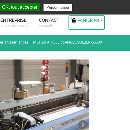
rchez ?
S'authentifier
 OK, tout accepter
Personnaliser
PANIER (
0
)
'ENTREPRISE
CONTACT
ui Sommes Nous ?
Par Mail
er a tisser lances
METIER A TISSER LANCES SULZER G6500