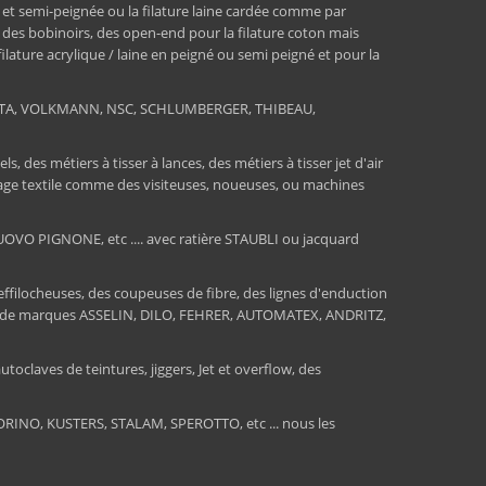
 et semi-peignée ou la filature laine cardée comme par
, des bobinoirs, des open-end pour la filature coton mais
 filature acrylique / laine en peigné ou semi peigné et pour la
RATA, VOLKMANN, NSC, SCHLUMBERGER, THIBEAU,
 des métiers à tisser à lances, des métiers à tisser jet d'air
ssage textile comme des visiteuses, noueuses, ou machines
O PIGNONE, etc .... avec ratière STAUBLI ou jacquard
 effilocheuses, des coupeuses de fibre, des lignes d'enduction
sions de marques ASSELIN, DILO, FEHRER, AUTOMATEX, ANDRITZ,
toclaves de teintures, jiggers, Jet et overflow, des
INO, KUSTERS, STALAM, SPEROTTO, etc ... nous les