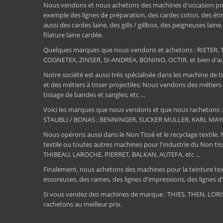
Nous vendons et nous achetons des machines d'occasion pour l
exemple des lignes de préparation, des cardes coton, des étir
aussi des cardes laine, des gills / gillbox, des peigneuses lain
filature laine cardée.
Quelques marques que nous vendons et achetons : RIET
COGNETEX, ZINSER, St-ANDREA, BONINO, OCTIR, et bien d'aut
Notre société est aussi trés spécialisée dans les machine de ti
et des métiers à tisser projectiles; Nous vendons des métiers
tissage de bandes et sangles; etc ...
Voici les marques que nous vendons et que nous rachetons
STAUBLI / BONAS ; BENNINGER, SUCKER MULLER, KARL MAY
Nous opérons aussi dans le Non Tissé et le recyclage textile.
textile ou toutes autres machines pour l'industrie du Non 
THIBEAU, LAROCHE, PIERRET, BALKAN, AUTEFA, etc ...
Finalement, nous achetons des machines pour la teinture textile
essoreuses, des rames, des lignes d'impressions, des lignes d'e
Si vous vendez des machines de marque : THIES, THEN, LO
rachetons au meilleur prix.