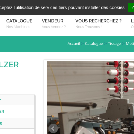
Vous reche
FR
EN
ptez l'utilisation de services tiers pouvant installer des cookies
✓
CATALOGUE
VENDEUR
VOUS RECHERCHEZ ?
L
Nos Machines
Vous Vendez ?
Nous Trouvons !
Q
Accueil
Catalogue
Tissage
Meti
ULZER
7
ER
0