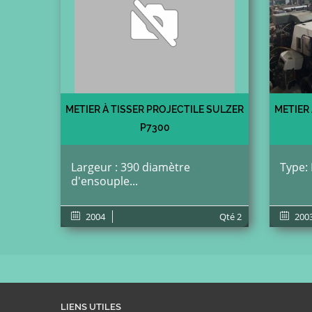
METIER À TISSER PROJECTILE SULZER
METIER
P7300
Largeur : 390 diamètre
Type: 
d'ensouple...
2004
Qté
2
200
LIENS UTILES