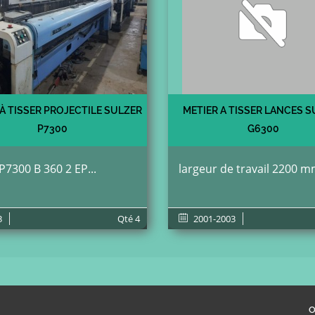
 À TISSER PROJECTILE SULZER
METIER A TISSER LANCES 
P7300
G6300
P7300 B 360 2 EP...
largeur de travail 2200 mm 
3
Qté
4
2001-2003
O