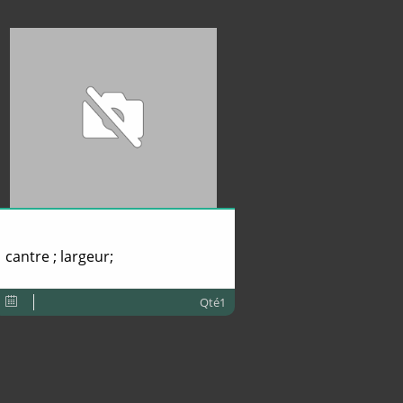
cantre ; largeur;
Qté1