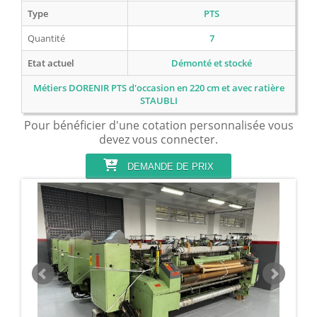
Type
PTS
Quantité
7
Etat actuel
Démonté et stocké
Métiers DORENIR PTS d'occasion en 220 cm et avec ratière
STAUBLI
Pour bénéficier d'une cotation personnalisée vous
devez vous connecter.
DEMANDE DE PRIX