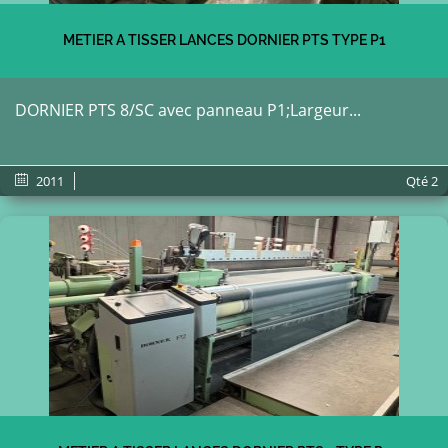
METIER A TISSER LANCES DORNIER PTS TYPE P1
DORNIER PTS 8/SC avec panneau P1;Largeur...
2011
Qté
2