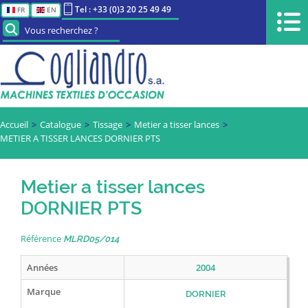
Tel : +33 (0)3 20 25 49 49
FR
EN
Vous recherchez ?
Accueil
Catalogue
Tissage
Metier a tisser lances
METIER A TISSER LANCES DORNIER PTS
Metier a tisser lances
DORNIER PTS
Référence
MLRD05/014
Années
2004
Marque
DORNIER