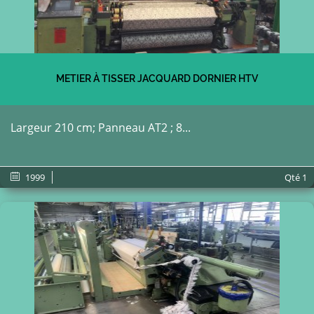
METIER À TISSER JACQUARD DORNIER HTV
Largeur 210 cm; Panneau AT2 ; 8...
1999
Qté
1