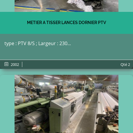
METIER A TISSER LANCES DORNIER PTV
type : PTV 8/S ; Largeur : 230...
2002
Qté
2