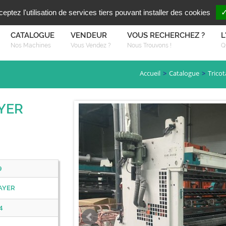
Vous reche
FR
EN
ptez l'utilisation de services tiers pouvant installer des cookies
✓
CATALOGUE
VENDEUR
VOUS RECHERCHEZ ?
L
Nos Machines
Vous Vendez ?
Nous Trouvons !
Q
Accueil
Catalogue
Trico
AYER
9
AYER
4