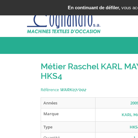
Tel : +33 (0)3 20 25 49 49
En continuant de défiler,
vous acce
Métier Raschel KARL M
HKS4
Référence
WARK07/002
Années
200
Marque
KARL M
Type
HKS
Quantité
1