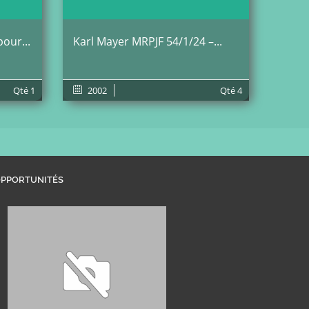
pour...
Karl Mayer MRPJF 54/1/24 –...
Qté
1
2002
Qté
4
PPORTUNITÉS