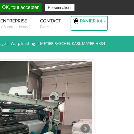
rchez ?
S'authentifier
 OK, tout accepter
Personnaliser
PANIER (
0
)
'ENTREPRISE
CONTACT
ui Sommes Nous ?
Par Mail
tage
Warp knitting
MÉTIER RASCHEL KARL MAYER HKS4