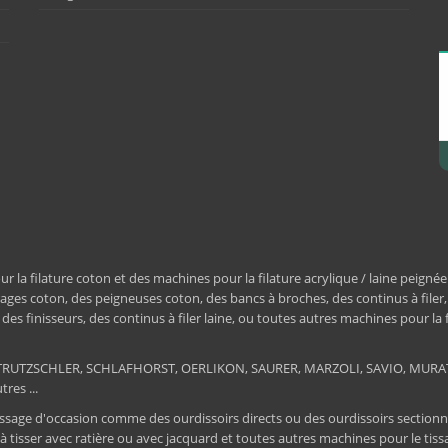
a filature coton et des machines pour la filature acrylique / laine peignée
ages coton, des peigneuses coton, des bancs à broches, des continus à filer
e, des finisseurs, des continus à filer laine, ou toutes autres machines pour la
ER, TRUTZSCHLER, SCHLAFHORST, OERLIKON, SAURER, MARZOLI, SAVIO, MU
res ...
ssage d'occasion comme des ourdissoirs directs ou des ourdissoirs sectionnels,
 à tisser avec ratière ou avec jacquard et toutes autres machines pour le ti