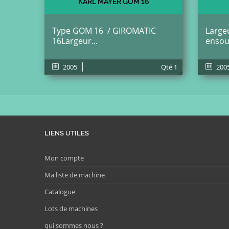
KARL MAYER GOM 16
Type GOM 16 / GIROMATIC
Largeu
16Largeur...
ensou
2005
Qté
1
200
LIENS UTILES
Mon compte
Ma liste de machine
Catalogue
Lots de machines
qui sommes nous ?