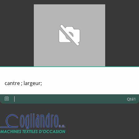
cantre ; largeur;
Qté1