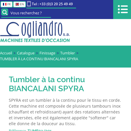
Tel : +33 (0)3 20 25 49 49
FR
EN
Vous recherchez ?
Accueil
Catalogue
Finissage
Tumbler
TUMBLER À LA CONTINU BIANCALANI SPYRA
Tumbler à la continu
BIANCALANI SPYRA
SPYRA est un tumbler à la continu pour le tissu en corde.
Cette machine est composée de plusieurs tambours inox
(chauffant et refroidissant) ayant des rotations alternées
et inversées, elle est également appelée "softener" car
elle donne de la douceur au tissu.
Référence
TUMB02/001