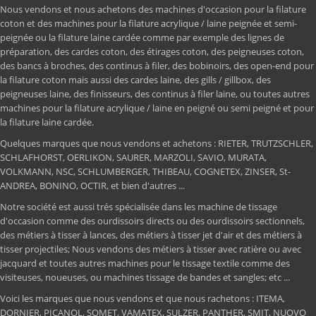
Nous vendons et nous achetons des machines d'occasion pour la filature
coton et des machines pour la filature acrylique / laine peignée et semi-
peignée ou la filature laine cardée comme par exemple des lignes de
préparation, des cardes coton, des étirages coton, des peigneuses coton,
des bancs à broches, des continus à filer, des bobinoirs, des open-end pour
la filature coton mais aussi des cardes laine, des gills / gillbox, des
peigneuses laine, des finisseurs, des continus à filer laine, ou toutes autres
machines pour la filature acrylique / laine en peigné ou semi peigné et pour
la filature laine cardée.
Quelques marques que nous vendons et achetons : RIETER, TRUTZSCHLER,
SCHLAFHORST, OERLIKON, SAURER, MARZOLI, SAVIO, MURATA,
VOLKMANN, NSC, SCHLUMBERGER, THIBEAU, COGNETEX, ZINSER, St-
ANDREA, BONINO, OCTIR, et bien d'autres ...
Notre société est aussi trés spécialisée dans les machine de tissage
d'occasion comme des ourdissoirs directs ou des ourdissoirs sectionnels,
des métiers à tisser à lances, des métiers à tisser jet d'air et des métiers à
tisser projectiles; Nous vendons des métiers à tisser avec ratière ou avec
jacquard et toutes autres machines pour le tissage textile comme des
visiteuses, noueuses, ou machines tissage de bandes et sangles; etc ...
Voici les marques que nous vendons et que nous rachetons : ITEMA,
DORNIER, PICANOL, SOMET, VAMATEX, SULZER, PANTHER, SMIT, NUOVO