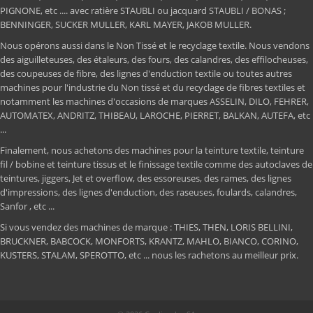
PIGNONE, etc .... avec ratière STAUBLI ou jacquard STAUBLI / BONAS ;
BENNINGER, SUCKER MULLER, KARL MAYER, JAKOB MULLER.
Nous opérons aussi dans le Non Tissé et le recyclage textile. Nous vendons
des aiguilleteuses, des étaleurs, des fours, des calandres, des effilocheuses,
des coupeuses de fibre, des lignes d'enduction textile ou toutes autres
machines pour l'industrie du Non tissé et du recyclage de fibres textiles et
notamment les machines d'occasions de marques ASSELIN, DILO, FEHRER,
AUTOMATEX, ANDRITZ, THIBEAU, LAROCHE, PIERRET, BALKAN, AUTEFA, etc
...
Finalement, nous achetons des machines pour la teinture textile, teinture
fil / bobine et teinture tissus et le finissage textile comme des autoclaves de
teintures, jiggers, Jet et overflow, des essoreuses, des rames, des lignes
d'impressions, des lignes d'enduction, des raseuses, foulards, calandres,
Sanfor , etc ...
Si vous vendez des machines de marque : THIES, THEN, LORIS BELLINI,
BRUCKNER, BABCOCK, MONFORTS, KRANTZ, MAHLO, BIANCO, CORINO,
KUSTERS, STALAM, SPEROTTO, etc ... nous les rachetons au meilleur prix.