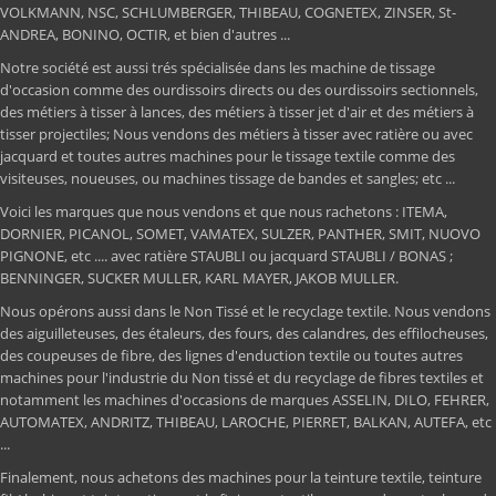
VOLKMANN, NSC, SCHLUMBERGER, THIBEAU, COGNETEX, ZINSER, St-
ANDREA, BONINO, OCTIR, et bien d'autres ...
Notre société est aussi trés spécialisée dans les machine de tissage
d'occasion comme des ourdissoirs directs ou des ourdissoirs sectionnels,
des métiers à tisser à lances, des métiers à tisser jet d'air et des métiers à
tisser projectiles; Nous vendons des métiers à tisser avec ratière ou avec
jacquard et toutes autres machines pour le tissage textile comme des
visiteuses, noueuses, ou machines tissage de bandes et sangles; etc ...
Voici les marques que nous vendons et que nous rachetons : ITEMA,
DORNIER, PICANOL, SOMET, VAMATEX, SULZER, PANTHER, SMIT, NUOVO
PIGNONE, etc .... avec ratière STAUBLI ou jacquard STAUBLI / BONAS ;
BENNINGER, SUCKER MULLER, KARL MAYER, JAKOB MULLER.
Nous opérons aussi dans le Non Tissé et le recyclage textile. Nous vendons
des aiguilleteuses, des étaleurs, des fours, des calandres, des effilocheuses,
des coupeuses de fibre, des lignes d'enduction textile ou toutes autres
machines pour l'industrie du Non tissé et du recyclage de fibres textiles et
notamment les machines d'occasions de marques ASSELIN, DILO, FEHRER,
AUTOMATEX, ANDRITZ, THIBEAU, LAROCHE, PIERRET, BALKAN, AUTEFA, etc
...
Finalement, nous achetons des machines pour la teinture textile, teinture