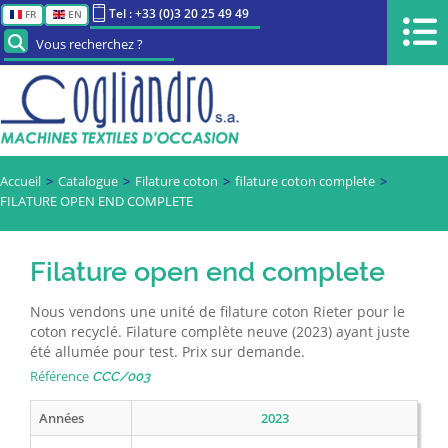
Tel : +33 (0)3 20 25 49 49
FR
EN
Vous recherchez ?
Accueil
Catalogue
Filature coton
filature coton complete
FILATURE OPEN END COMPLETE
Filature open end complete
Nous vendons une unité de filature coton Rieter pour le
coton recyclé. Filature complète neuve (2023) ayant juste
été allumée pour test. Prix sur demande.
Référence
CCC/003
Années
2023