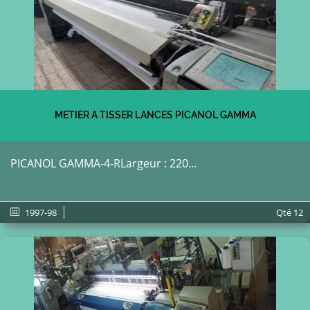
METIER A TISSER LANCES PICANOL GAMMA
PICANOL GAMMA-4-RLargeur : 220...
1997-98
Qté
12