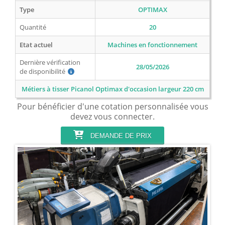
Type
OPTIMAX
Quantité
20
Etat actuel
Machines en fonctionnement
Dernière vérification
28/05/2026
de disponibilité
Métiers à tisser Picanol Optimax d'occasion largeur 220 cm
Pour bénéficier d'une cotation personnalisée vous
devez vous connecter.
DEMANDE DE PRIX