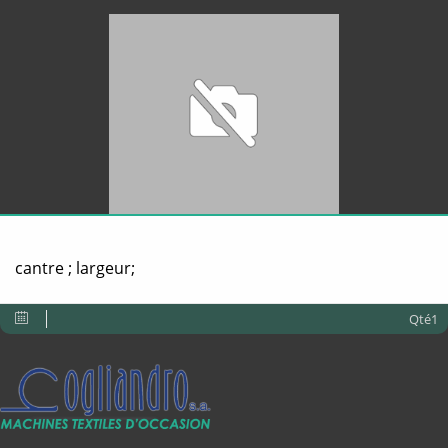
cantre ; largeur;
Qté1