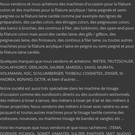
Nous vendons et nous achetons des machines d'occasion pour la filature
coton et des machines pour la filature acrylique / laine peignée et semi-
peignée ou la filature laine cardée comme par exemple des lignes de
préparation, des cardes coton, des étirages coton, des peigneuses coton,
des bancs à broches, des continus à filer, des bobinoirs, des open-end pour
la filature coton mais aussi des cardes laine, des gills / gillbox, des
peigneuses laine, des finisseurs, des continus à filer laine, ou toutes autres
machines pour la filature acrylique / laine en peigné ou semi peigné et pour
la filature laine cardée.
Quelques marques que nous vendons et achetons : RIETER, TRUTZSCHLER,
SCHLAFHORST, OERLIKON, SAURER, MARZOLI, SAVIO, MURATA,
VOLKMANN, NSC, SCHLUMBERGER, THIBEAU, COGNETEX, ZINSER, St-
ANDREA, BONINO, OCTIR, et bien d'autres ...
Notre société est aussi trés spécialisée dans les machine de tissage
d'occasion comme des ourdissoirs directs ou des ourdissoirs sectionnels,
des métiers à tisser à lances, des métiers à tisser jet d'air et des métiers à
tisser projectiles; Nous vendons des métiers à tisser avec ratière ou avec
jacquard et toutes autres machines pour le tissage textile comme des
visiteuses, noueuses, ou machines tissage de bandes et sangles; etc ...
Voici les marques que nous vendons et que nous rachetons : ITEMA,
DORNIER, PICANOL, SOMET, VAMATEX, SULZER, PANTHER, SMIT, NUOVO