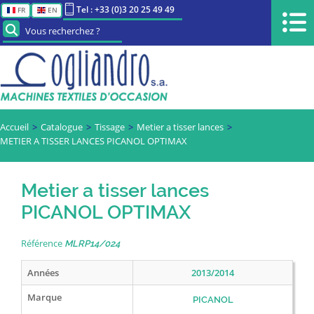
Tel : +33 (0)3 20 25 49 49
FR
EN
Vous recherchez ?
Accueil
Catalogue
Tissage
Metier a tisser lances
METIER A TISSER LANCES PICANOL OPTIMAX
Metier a tisser lances
PICANOL OPTIMAX
Référence
MLRP14/024
Années
2013/2014
Marque
PICANOL