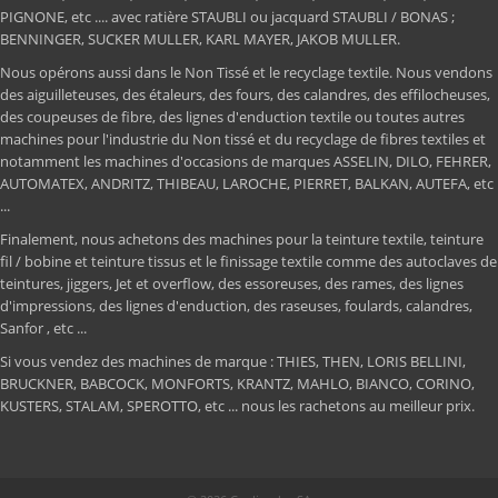
PIGNONE, etc .... avec ratière STAUBLI ou jacquard STAUBLI / BONAS ;
BENNINGER, SUCKER MULLER, KARL MAYER, JAKOB MULLER.
Nous opérons aussi dans le Non Tissé et le recyclage textile. Nous vendons
des aiguilleteuses, des étaleurs, des fours, des calandres, des effilocheuses,
des coupeuses de fibre, des lignes d'enduction textile ou toutes autres
machines pour l'industrie du Non tissé et du recyclage de fibres textiles et
notamment les machines d'occasions de marques ASSELIN, DILO, FEHRER,
AUTOMATEX, ANDRITZ, THIBEAU, LAROCHE, PIERRET, BALKAN, AUTEFA, etc
...
Finalement, nous achetons des machines pour la teinture textile, teinture
fil / bobine et teinture tissus et le finissage textile comme des autoclaves de
teintures, jiggers, Jet et overflow, des essoreuses, des rames, des lignes
d'impressions, des lignes d'enduction, des raseuses, foulards, calandres,
Sanfor , etc ...
Si vous vendez des machines de marque : THIES, THEN, LORIS BELLINI,
BRUCKNER, BABCOCK, MONFORTS, KRANTZ, MAHLO, BIANCO, CORINO,
KUSTERS, STALAM, SPEROTTO, etc ... nous les rachetons au meilleur prix.