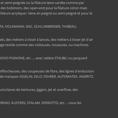
 et semi-peignée ou la filature laine cardée comme par
, des bobinoirs, des open-end pour la filature coton mais
 filature acrylique / laine en peigné ou semi peigné et pour la
RATA, VOLKMANN, NSC, SCHLUMBERGER, THIBEAU,
 des métiers à tisser à lances, des métiers à tisser jet d'air
ssage textile comme des visiteuses, noueuses, ou machines
O PIGNONE, etc .... avec ratière STAUBLI ou jacquard
 effilocheuses, des coupeuses de fibre, des lignes d'enduction
sions de marques ASSELIN, DILO, FEHRER, AUTOMATEX, ANDRITZ,
toclaves de teintures, jiggers, Jet et overflow, des
INO, KUSTERS, STALAM, SPEROTTO, etc ... nous les