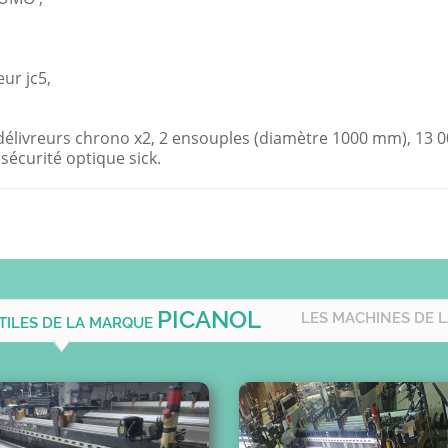
eur jc5,
-délivreurs chrono x2, 2 ensouples (diamètre 1000 mm), 13 0
sécurité optique sick.
PICANOL
LES MACHINES DE 
TILES DE LA MARQUE