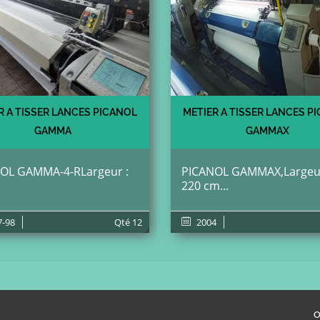
R A TISSER LANCES PICANOL
METIER A TISSER LANCES P
GAMMA
GAMMAX
OL GAMMA-4-RLargeur :
PICANOL GAMMAX,Largeur
220 cm...
7-98
Qté
12
2004
O