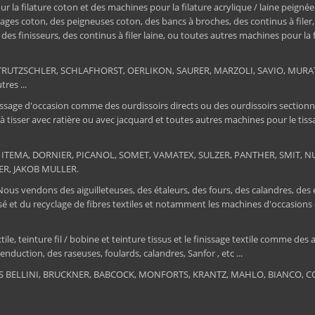
a filature coton et des machines pour la filature acrylique / laine peignée
ages coton, des peigneuses coton, des bancs à broches, des continus à filer
e, des finisseurs, des continus à filer laine, ou toutes autres machines pour la
ER, TRUTZSCHLER, SCHLAFHORST, OERLIKON, SAURER, MARZOLI, SAVIO, MU
res ...
ssage d'occasion comme des ourdissoirs directs ou des ourdissoirs sectionnels,
 à tisser avec ratière ou avec jacquard et toutes autres machines pour le ti
 : ITEMA, DORNIER, PICANOL, SOMET, VAMATEX, SULZER, PANTHER, SMIT, NUOV
ER, JAKOB MULLER.
 Nous vendons des aiguilleteuses, des étaleurs, des fours, des calandres, des
tissé et du recyclage de fibres textiles et notamment les machines d'occa
, teinture fil / bobine et teinture tissus et le finissage textile comme des au
nduction, des raseuses, foulards, calandres, Sanfor , etc ...
RIS BELLINI, BRUCKNER, BABCOCK, MONFORTS, KRANTZ, MAHLO, BIANCO, COR