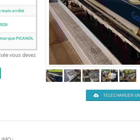
 mais arrêté
2026
 , marque PICANOL
isée vous devez
TELECHARGER UN
SUMO ;