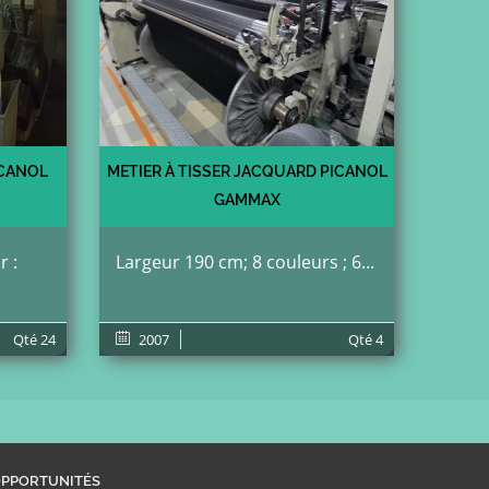
ICANOL
METIER À TISSER JACQUARD PICANOL
GAMMAX
 :
Largeur 190 cm; 8 couleurs ; 6...
Qté
24
2007
Qté
4
PPORTUNITÉS