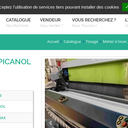
Vous reche
FR
EN
ptez l'utilisation de services tiers pouvant installer des cookies
✓
CATALOGUE
VENDEUR
VOUS RECHERCHEZ ?
L
Nos Machines
Vous Vendez ?
Nous Trouvons !
Q
Accueil
Catalogue
Tissage
Metier à tisser
d PICANOL
3
NOL
MAX