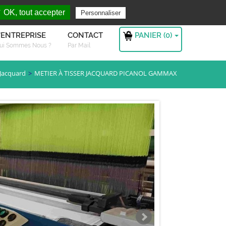
rchez ?
S'authentifier
 OK, tout accepter
Personnaliser
PANIER (
0
)
'ENTREPRISE
CONTACT
ui Sommes Nous ?
Par Mail
 Jacquard
METIER À TISSER JACQUARD PICANOL GAMMAX