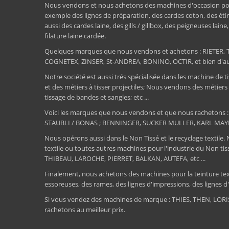
Nous vendons et nous achetons des machines d'occasion pour l
exemple des lignes de préparation, des cardes coton, des étir
aussi des cardes laine, des gills / gillbox, des peigneuses lain
filature laine cardée.
Quelques marques que nous vendons et achetons : RIET
COGNETEX, ZINSER, St-ANDREA, BONINO, OCTIR, et bien d'aut
Notre société est aussi trés spécialisée dans les machine de ti
et des métiers à tisser projectiles; Nous vendons des métiers
tissage de bandes et sangles; etc ...
Voici les marques que nous vendons et que nous rachetons
STAUBLI / BONAS ; BENNINGER, SUCKER MULLER, KARL MAY
Nous opérons aussi dans le Non Tissé et le recyclage textile.
textile ou toutes autres machines pour l'industrie du Non 
THIBEAU, LAROCHE, PIERRET, BALKAN, AUTEFA, etc ...
Finalement, nous achetons des machines pour la teinture textile
essoreuses, des rames, des lignes d'impressions, des lignes d'e
Si vous vendez des machines de marque : THIES, THEN, LO
rachetons au meilleur prix.