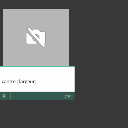
cantre ; largeur;
Qté1