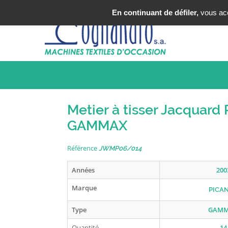
Tel : +33 (0)3 20 25 49 49
En continuant de défiler,
vous acce
Metier à tisser Jacquar
GAMMAX
Référence
JWMP06/014
Années
200
Marque
PICA
Type
GAM
Quantité
14