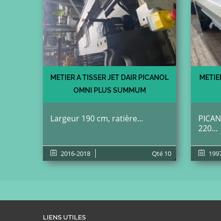
METIER A TISSER JET DAIR PICANOL
METIE
OMNI PLUS SUMMUM
Largeur 190 cm, ratière...
PICAN
220...
2016-2018
Qté
10
199
LIENS UTILES