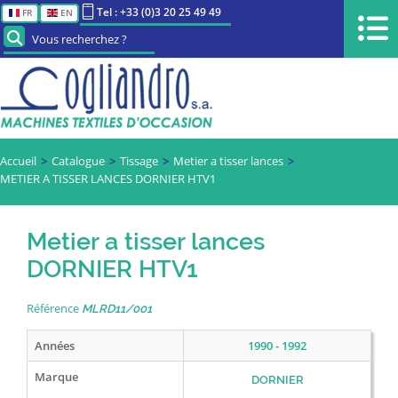
Tel : +33 (0)3 20 25 49 49
FR
EN
Vous recherchez ?
Accueil
Catalogue
Tissage
Metier a tisser lances
METIER A TISSER LANCES DORNIER HTV1
Metier a tisser lances
DORNIER HTV1
Référence
MLRD11/001
Années
1990 - 1992
Marque
DORNIER