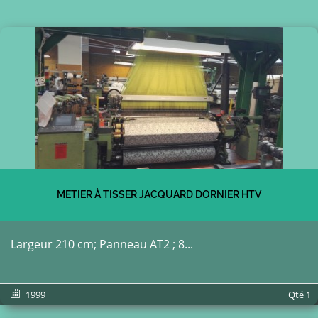
METIER À TISSER JACQUARD DORNIER HTV
Largeur 210 cm; Panneau AT2 ; 8...
1999
Qté
1