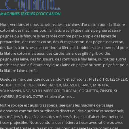
Nous vendons et nous achetons des machines d'occasion pour la filature
coton et des machines pour la filature acrylique / laine peignée et semi-
peignée ou la filature laine cardée comme par exemple des lignes de
préparation, des cardes coton, des étirages coton, des peigneuses coton,
des bancs à broches, des continus à filer, des bobinoirs, des open-end pour
la filature coton mais aussi des cardes laine, des gills / gillbox, des
peigneuses laine, des finisseurs, des continus à filer laine, ou toutes autres
machines pour la filature acrylique / laine en peigné ou semi peigné et pour
la filature laine cardée.
Quelques marques que nous vendons et achetons : RIETER, TRUTZSCHLER,
SCHLAFHORST, OERLIKON, SAURER, MARZOLI, SAVIO, MURATA,
VOLKMANN, NSC, SCHLUMBERGER, THIBEAU, COGNETEX, ZINSER, St-
ANDREA, BONINO, OCTIR, et bien d'autres ...
Notre société est aussi trés spécialisée dans les machine de tissage
d'occasion comme des ourdissoirs directs ou des ourdissoirs sectionnels,
des métiers à tisser à lances, des métiers à tisser jet d'air et des métiers à
tisser projectiles; Nous vendons des métiers à tisser avec ratière ou avec
jacquard et toutes autres machines pour le tissage textile comme des