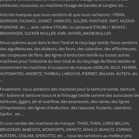
visiteuses, noueuses, ou machines tissage de bandes et sangles; etc ...
Voici les marques que nous vendons et que nous rachetons : ITEMA,
DORNIER, PICANOL, SOMET, VAMATEX, SULZER, PANTHER, SMIT, NUOVO
PIGNONE, etc .... avec ratière STAUBLI ou jacquard STAUBLI / BONAS ;
BENNINGER, SUCKER MULLER, KARL MAYER, JAKOB MULLER.
Nous opérons aussi dans le Non Tissé et le recyclage textile. Nous vendons
des aiguilleteuses, des étaleurs, des fours, des calandres, des effilocheuses,
des coupeuses de fibre, des lignes d'enduction textile ou toutes autres
machines pour l'industrie du Non tissé et du recyclage de fibres textiles et
notamment les machines d'occasions de marques ASSELIN, DILO, FEHRER,
AUTOMATEX, ANDRITZ, THIBEAU, LAROCHE, PIERRET, BALKAN, AUTEFA, etc
...
Finalement, nous achetons des machines pour la teinture textile, teinture
fil / bobine et teinture tissus et le finissage textile comme des autoclaves de
teintures, jiggers, Jet et overflow, des essoreuses, des rames, des lignes
d'impressions, des lignes d'enduction, des raseuses, foulards, calandres,
Sanfor , etc ...
Si vous vendez des machines de marque : THIES, THEN, LORIS BELLINI,
BRUCKNER, BABCOCK, MONFORTS, KRANTZ, MAHLO, BIANCO, CORINO,
KUSTERS, STALAM, SPEROTTO, etc ... nous les rachetons au meilleur prix.