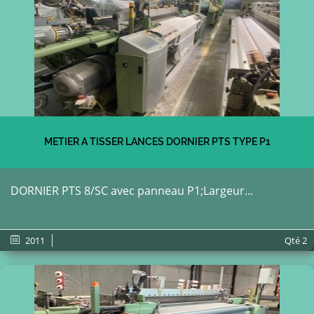
METIER A TISSER LANCES DORNIER PTS TYPE P1
DORNIER PTS 8/SC avec panneau P1;Largeur...
2011
Qté
2