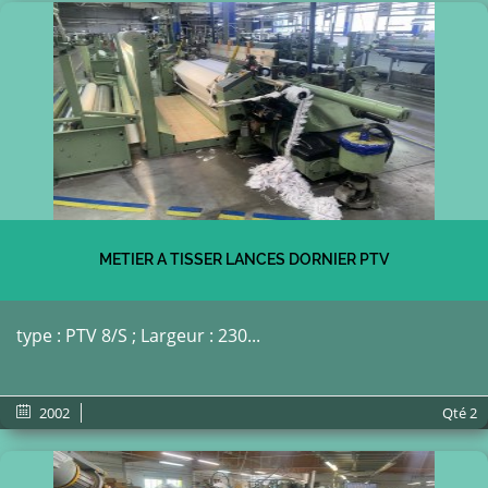
METIER A TISSER LANCES DORNIER PTV
type : PTV 8/S ; Largeur : 230...
2002
Qté
2