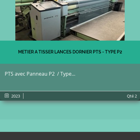
METIER A TISSER LANCES DORNIER PTS - TYPE P2
PTS avec Panneau P2 / Type...
2023
Qté
2