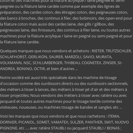
coton et des machines pour la filature acrylique / laine peignée et semi-
peignée ou la filature laine cardée comme par exemple des lignes de
préparation, des cardes coton, des étirages coton, des peigneuses coton,
des bancs à broches, des continus à filer, des bobinoirs, des open-end pour
la filature coton mais aussi des cardes laine, des gills / gillbox, des
peigneuses laine, des finisseurs, des continus à filer laine, ou toutes autres
machines pour la filature acrylique / laine en peigné ou semi peigné et pour
la filature laine cardée.
Quelques marques que nous vendons et achetons : RIETER, TRUTZSCHLER,
SCHLAFHORST, OERLIKON, SAURER, MARZOLI, SAVIO, MURATA,
VOLKMANN, NSC, SCHLUMBERGER, THIBEAU, COGNETEX, ZINSER, St-
ANDREA, BONINO, OCTIR, et bien d'autres ...
Notre société est aussi trés spécialisée dans les machine de tissage
d'occasion comme des ourdissoirs directs ou des ourdissoirs sectionnels,
des métiers à tisser à lances, des métiers à tisser jet d'air et des métiers à
tisser projectiles; Nous vendons des métiers à tisser avec ratière ou avec
jacquard et toutes autres machines pour le tissage textile comme des
visiteuses, noueuses, ou machines tissage de bandes et sangles; etc ...
Voici les marques que nous vendons et que nous rachetons : ITEMA,
DORNIER, PICANOL, SOMET, VAMATEX, SULZER, PANTHER, SMIT, NUOVO
PIGNONE, etc .... avec ratière STAUBLI ou jacquard STAUBLI / BONAS ;