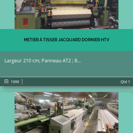
METIER À TISSER JACQUARD DORNIER HTV
Largeur 210 cm; Panneau AT2 ; 8...
1999
Qté
1