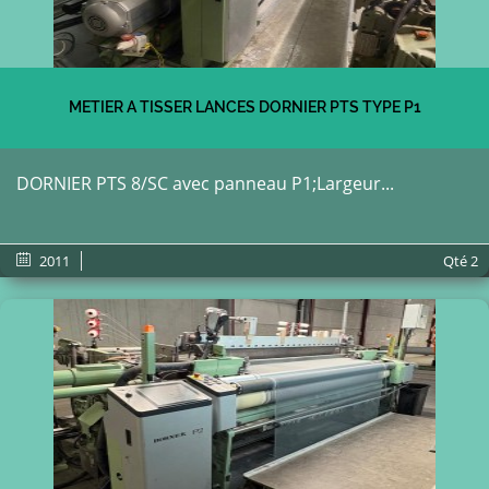
METIER A TISSER LANCES DORNIER PTS TYPE P1
DORNIER PTS 8/SC avec panneau P1;Largeur...
2011
Qté
2