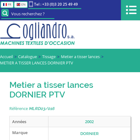
Tel : +33 (0)3 20 25 49 49
FR
EN
Vous recherchez ?
Accueil
Catalogue
Tissage
Metier a tisser lances
METIER A TISSER LANCES DORNIER PTV
Metier a tisser lances
DORNIER PTV
Référence
MLRD03/016
Années
2002
Marque
DORNIER