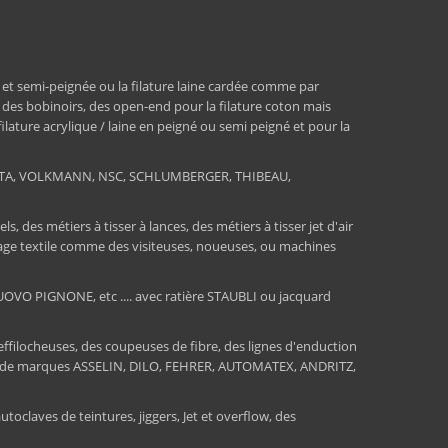
 et semi-peignée ou la filature laine cardée comme par
, des bobinoirs, des open-end pour la filature coton mais
 filature acrylique / laine en peigné ou semi peigné et pour la
RATA, VOLKMANN, NSC, SCHLUMBERGER, THIBEAU,
 des métiers à tisser à lances, des métiers à tisser jet d'air
ssage textile comme des visiteuses, noueuses, ou machines
O PIGNONE, etc .... avec ratière STAUBLI ou jacquard
 effilocheuses, des coupeuses de fibre, des lignes d'enduction
sions de marques ASSELIN, DILO, FEHRER, AUTOMATEX, ANDRITZ,
toclaves de teintures, jiggers, Jet et overflow, des