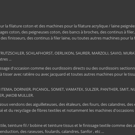
a filature coton et des machines pour la filature acrylique / laine peignée
ages coton, des peigneuses coton, des bancs à broches, des continus à filer
e, des finisseurs, des continus à filer laine, ou toutes autres machines pour la
ER, TRUTZSCHLER, SCHLAFHORST, OERLIKON, SAURER, MARZOLI, SAVIO, MU
res ...
ssage d'occasion comme des ourdissoirs directs ou des ourdissoirs sectionnels,
 à tisser avec ratière ou avec jacquard et toutes autres machines pour le ti
 : ITEMA, DORNIER, PICANOL, SOMET, VAMATEX, SULZER, PANTHER, SMIT, NUOV
ER, JAKOB MULLER.
 Nous vendons des aiguilleteuses, des étaleurs, des fours, des calandres, des
tissé et du recyclage de fibres textiles et notamment les machines d'occa
, teinture fil / bobine et teinture tissus et le finissage textile comme des au
nduction, des raseuses, foulards, calandres, Sanfor , etc ...