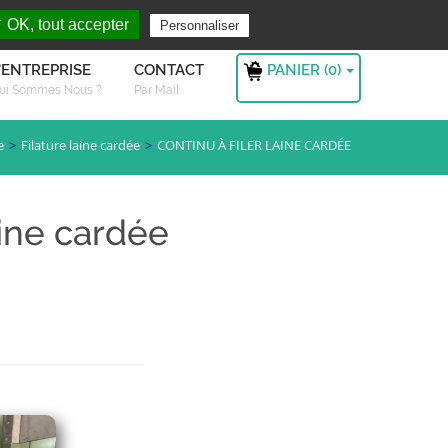
rchez ?
S'authentifier
 OK, tout accepter
Personnaliser
PANIER (
0
)
'ENTREPRISE
CONTACT
ui Sommes Nous ?
Par Mail
e
Filature laine cardée
CONTINU À FILER LAINE CARDÉE
aine cardée