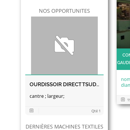
NOS OPPORTUNITES
CON
GAUDI
nom
OURDISSOIR DIRECT TSUDAKOMA
dia
cantre ; largeur;
1
Qté 1
DERNIÈRES MACHINES TEXTILES