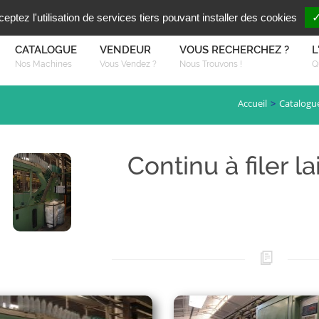
Vous reche
FR
EN
ptez l'utilisation de services tiers pouvant installer des cookies
✓
CATALOGUE
VENDEUR
VOUS RECHERCHEZ ?
L
Nos Machines
Vous Vendez ?
Nous Trouvons !
Q
Accueil
Catalogu
Continu à filer l