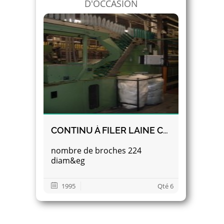
D'OCCASION
CONTINU À FILER LAINE CARDÉE GAUDINO FBTE LINKÉ AVEC BOBINOIR
nombre de broches 224
diam&eg
1995
Qté 6