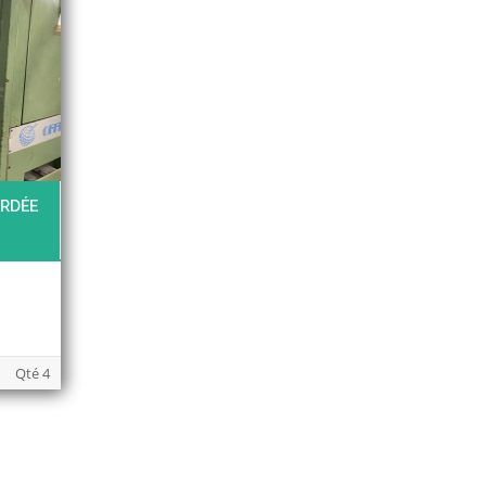
ARDÉE
Qté 4