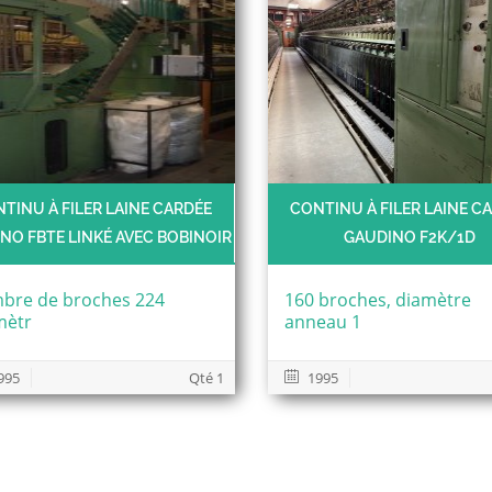
TINU À FILER LAINE CARDÉE
CONTINU À FILER LAINE C
NO FBTE LINKÉ AVEC BOBINOIR
GAUDINO F2K/1D
bre de broches 224
160 broches, diamètre
mètr
anneau 1
995
Qté 1
1995