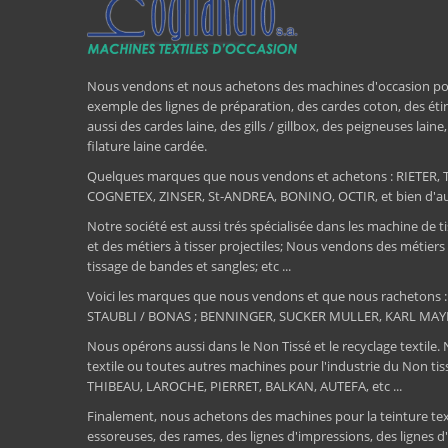
Nous vendons et nous achetons des machines d'occasion pour l
exemple des lignes de préparation, des cardes coton, des étir
aussi des cardes laine, des gills / gillbox, des peigneuses lain
filature laine cardée.
Quelques marques que nous vendons et achetons : RIET
COGNETEX, ZINSER, St-ANDREA, BONINO, OCTIR, et bien d'aut
Notre société est aussi trés spécialisée dans les machine de ti
et des métiers à tisser projectiles; Nous vendons des métiers
tissage de bandes et sangles; etc ...
Voici les marques que nous vendons et que nous rachetons
STAUBLI / BONAS ; BENNINGER, SUCKER MULLER, KARL MAY
Nous opérons aussi dans le Non Tissé et le recyclage textile.
textile ou toutes autres machines pour l'industrie du Non 
THIBEAU, LAROCHE, PIERRET, BALKAN, AUTEFA, etc ...
Finalement, nous achetons des machines pour la teinture textile
essoreuses, des rames, des lignes d'impressions, des lignes d'e