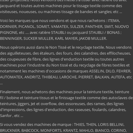
jacquard et toutes autres machines pour le tissage textile comme des
visiteuses, noueuses, ou machines tissage de bandes et sangles; etc ...
Voici les marques que nous vendons et que nous rachetons : ITEMA,
DORNIER, PICANOL, SOMET, VAMATEX, SULZER, PANTHER, SMIT, NUOVO
PIGNONE, etc .... avec ratière STAUBLI ou jacquard STAUBLI / BONAS ;
BENNINGER, SUCKER MULLER, KARL MAYER, JAKOB MULLER.
Nous opérons aussi dans le Non Tissé et le recyclage textile. Nous vendons
des aiguilleteuses, des étaleurs, des fours, des calandres, des effilocheuses,
des coupeuses de fibre, des lignes d'enduction textile ou toutes autres
machines pour l'industrie du Non tissé et du recyclage de fibres textiles et
notamment les machines d'occasions de marques ASSELIN, DILO, FEHRER,
AUTOMATEX, ANDRITZ, THIBEAU, LAROCHE, PIERRET, BALKAN, AUTEFA, etc
...
Finalement, nous achetons des machines pour la teinture textile, teinture
fil / bobine et teinture tissus et le finissage textile comme des autoclaves de
teintures, jiggers, Jet et overflow, des essoreuses, des rames, des lignes
d'impressions, des lignes d'enduction, des raseuses, foulards, calandres,
Sanfor , etc ...
Si vous vendez des machines de marque : THIES, THEN, LORIS BELLINI,
BRUCKNER, BABCOCK, MONFORTS, KRANTZ, MAHLO, BIANCO, CORINO,