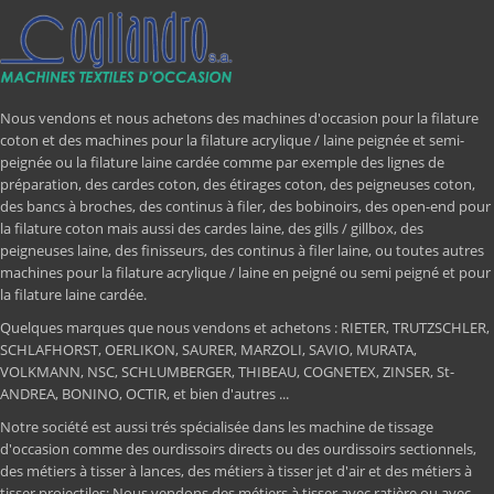
Nous vendons et nous achetons des machines d'occasion pour la filature
coton et des machines pour la filature acrylique / laine peignée et semi-
peignée ou la filature laine cardée comme par exemple des lignes de
préparation, des cardes coton, des étirages coton, des peigneuses coton,
des bancs à broches, des continus à filer, des bobinoirs, des open-end pour
la filature coton mais aussi des cardes laine, des gills / gillbox, des
peigneuses laine, des finisseurs, des continus à filer laine, ou toutes autres
machines pour la filature acrylique / laine en peigné ou semi peigné et pour
la filature laine cardée.
Quelques marques que nous vendons et achetons : RIETER, TRUTZSCHLER,
SCHLAFHORST, OERLIKON, SAURER, MARZOLI, SAVIO, MURATA,
VOLKMANN, NSC, SCHLUMBERGER, THIBEAU, COGNETEX, ZINSER, St-
ANDREA, BONINO, OCTIR, et bien d'autres ...
Notre société est aussi trés spécialisée dans les machine de tissage
d'occasion comme des ourdissoirs directs ou des ourdissoirs sectionnels,
des métiers à tisser à lances, des métiers à tisser jet d'air et des métiers à
tisser projectiles; Nous vendons des métiers à tisser avec ratière ou avec