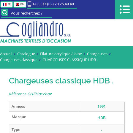
Tel : +33 (0)3 20 25 49 49
FR
EN
Vous recherchez ?
Accueil
Catalogue
Filature acrylique / laine
Chargeuses
Chargeuses classique
CHARGEUSES CLASSIQUE HDB .
Chargeuses classique HDB .
Référence
CHZH01/002
Années
1991
Marque
HDB
Type
.