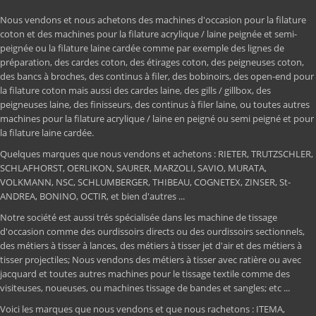
Nous vendons et nous achetons des machines d'occasion pour la filature
coton et des machines pour la filature acrylique / laine peignée et semi-
peignée ou la filature laine cardée comme par exemple des lignes de
préparation, des cardes coton, des étirages coton, des peigneuses coton,
des bancs à broches, des continus à filer, des bobinoirs, des open-end pour
la filature coton mais aussi des cardes laine, des gills / gillbox, des
peigneuses laine, des finisseurs, des continus à filer laine, ou toutes autres
machines pour la filature acrylique / laine en peigné ou semi peigné et pour
la filature laine cardée.
Quelques marques que nous vendons et achetons : RIETER, TRUTZSCHLER,
SCHLAFHORST, OERLIKON, SAURER, MARZOLI, SAVIO, MURATA,
VOLKMANN, NSC, SCHLUMBERGER, THIBEAU, COGNETEX, ZINSER, St-
ANDREA, BONINO, OCTIR, et bien d'autres ...
Notre société est aussi trés spécialisée dans les machine de tissage
d'occasion comme des ourdissoirs directs ou des ourdissoirs sectionnels,
des métiers à tisser à lances, des métiers à tisser jet d'air et des métiers à
tisser projectiles; Nous vendons des métiers à tisser avec ratière ou avec
jacquard et toutes autres machines pour le tissage textile comme des
visiteuses, noueuses, ou machines tissage de bandes et sangles; etc ...
Voici les marques que nous vendons et que nous rachetons : ITEMA,