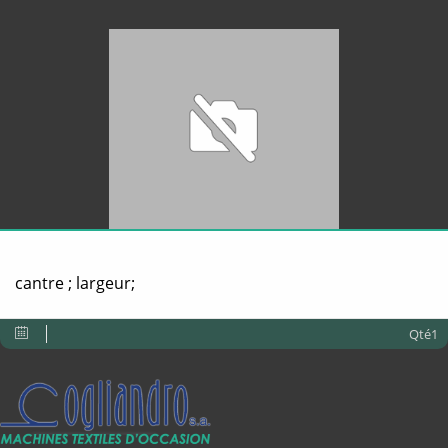
cantre ; largeur;
Qté1