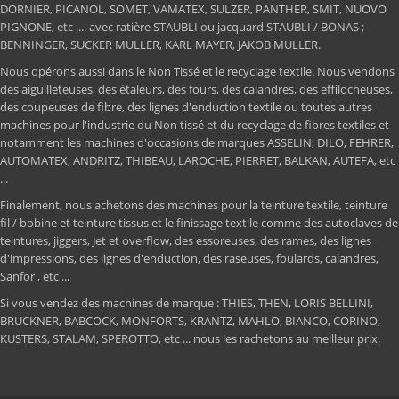
DORNIER, PICANOL, SOMET, VAMATEX, SULZER, PANTHER, SMIT, NUOVO
PIGNONE, etc .... avec ratière STAUBLI ou jacquard STAUBLI / BONAS ;
BENNINGER, SUCKER MULLER, KARL MAYER, JAKOB MULLER.
Nous opérons aussi dans le Non Tissé et le recyclage textile. Nous vendons
des aiguilleteuses, des étaleurs, des fours, des calandres, des effilocheuses,
des coupeuses de fibre, des lignes d'enduction textile ou toutes autres
machines pour l'industrie du Non tissé et du recyclage de fibres textiles et
notamment les machines d'occasions de marques ASSELIN, DILO, FEHRER,
AUTOMATEX, ANDRITZ, THIBEAU, LAROCHE, PIERRET, BALKAN, AUTEFA, etc
...
Finalement, nous achetons des machines pour la teinture textile, teinture
fil / bobine et teinture tissus et le finissage textile comme des autoclaves de
teintures, jiggers, Jet et overflow, des essoreuses, des rames, des lignes
d'impressions, des lignes d'enduction, des raseuses, foulards, calandres,
Sanfor , etc ...
Si vous vendez des machines de marque : THIES, THEN, LORIS BELLINI,
BRUCKNER, BABCOCK, MONFORTS, KRANTZ, MAHLO, BIANCO, CORINO,
KUSTERS, STALAM, SPEROTTO, etc ... nous les rachetons au meilleur prix.