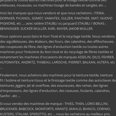
visiteuses, noueuses, ou machines tissage de bandes et sangles; etc ...
Voici les marques que nous vendons et que nous rachetons : ITEMA,
DORNIER, PICANOL, SOMET, VAMATEX, SULZER, PANTHER, SMIT, NUOVO
PIGNONE, etc .... avec ratière STAUBLI ou jacquard STAUBLI / BONAS ;
BENNINGER, SUCKER MULLER, KARL MAYER, JAKOB MULLER.
Nous opérons aussi dans le Non Tissé et le recyclage textile. Nous vendons
des aiguilleteuses, des étaleurs, des fours, des calandres, des effilocheuses,
des coupeuses de fibre, des lignes d'enduction textile ou toutes autres
machines pour l'industrie du Non tissé et du recyclage de fibres textiles et
notamment les machines d'occasions de marques ASSELIN, DILO, FEHRER,
AUTOMATEX, ANDRITZ, THIBEAU, LAROCHE, PIERRET, BALKAN, AUTEFA, etc
...
Finalement, nous achetons des machines pour la teinture textile, teinture
fil / bobine et teinture tissus et le finissage textile comme des autoclaves de
teintures, jiggers, Jet et overflow, des essoreuses, des rames, des lignes
d'impressions, des lignes d'enduction, des raseuses, foulards, calandres,
Sanfor , etc ...
Si vous vendez des machines de marque : THIES, THEN, LORIS BELLINI,
BRUCKNER, BABCOCK, MONFORTS, KRANTZ, MAHLO, BIANCO, CORINO,
KUSTERS, STALAM, SPEROTTO, etc ... nous les rachetons au meilleur prix.