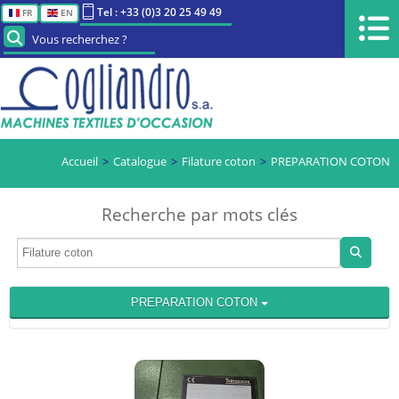
Tel : +33 (0)3 20 25 49 49
FR
EN
Vous recherchez ?
Accueil
Catalogue
Filature coton
PREPARATION COTON
Recherche par mots clés
PREPARATION COTON