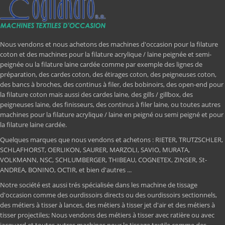
Nous vendons et nous achetons des machines d'occasion pour la filature
coton et des machines pour la filature acrylique / laine peignée et semi-
peignée ou la filature laine cardée comme par exemple des lignes de
préparation, des cardes coton, des étirages coton, des peigneuses coton,
des bancs à broches, des continus à filer, des bobinoirs, des open-end pour
la filature coton mais aussi des cardes laine, des gills / gillbox, des
peigneuses laine, des finisseurs, des continus à filer laine, ou toutes autres
machines pour la filature acrylique / laine en peigné ou semi peigné et pour
la filature laine cardée.
Quelques marques que nous vendons et achetons : RIETER, TRUTZSCHLER,
SCHLAFHORST, OERLIKON, SAURER, MARZOLI, SAVIO, MURATA,
VOLKMANN, NSC, SCHLUMBERGER, THIBEAU, COGNETEX, ZINSER, St-
ANDREA, BONINO, OCTIR, et bien d'autres ...
Notre société est aussi trés spécialisée dans les machine de tissage
d'occasion comme des ourdissoirs directs ou des ourdissoirs sectionnels,
des métiers à tisser à lances, des métiers à tisser jet d'air et des métiers à
tisser projectiles; Nous vendons des métiers à tisser avec ratière ou avec
jacquard et toutes autres machines pour le tissage textile comme des